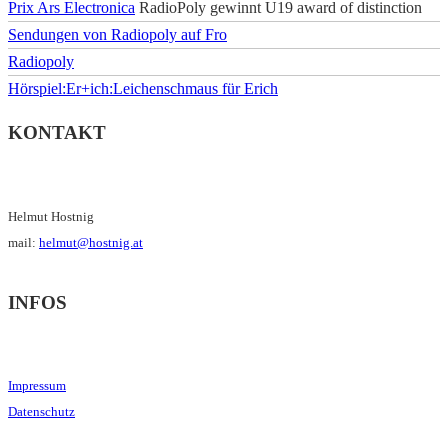
Prix Ars Electronica
RadioPoly gewinnt U19 award of distinction
Sendungen von Radiopoly auf Fro
Radiopoly
Hörspiel:Er+ich:Leichenschmaus für Erich
KONTAKT
Helmut Hostnig
mail:
helmut@hostnig.at
INFOS
Impressum
Datenschutz