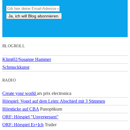
BLOGROLL
Klimt02/Susanne Hammer
Schmuckkunst
RADIO
Create your world
ars prix electronica
Hörspiel: Vogel auf dem Leim: Abschied mit 3 Stimmen
Hörstücke auf CBA
Panoptikum
ORF: Hörspiel "Unvergessen"
ORF: Hörspiel Er+Ich
Trailer