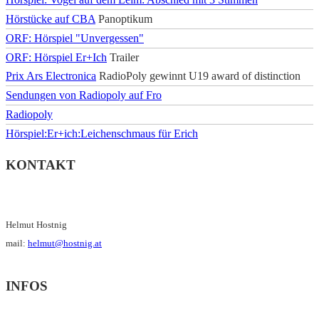
Hörstücke auf CBA
Panoptikum
ORF: Hörspiel "Unvergessen"
ORF: Hörspiel Er+Ich
Trailer
Prix Ars Electronica
RadioPoly gewinnt U19 award of distinction
Sendungen von Radiopoly auf Fro
Radiopoly
Hörspiel:Er+ich:Leichenschmaus für Erich
KONTAKT
Helmut Hostnig
mail:
helmut@hostnig.at
INFOS