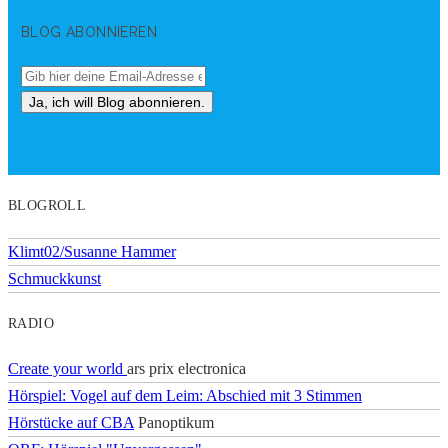
BLOG ABONNIEREN
BLOGROLL
Klimt02/Susanne Hammer
Schmuckkunst
RADIO
Create your world
ars prix electronica
Hörspiel: Vogel auf dem Leim: Abschied mit 3 Stimmen
Hörstücke auf CBA
Panoptikum