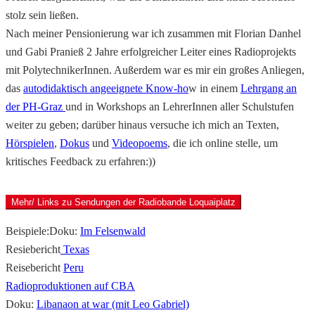
stolz sein ließen.
Nach meiner Pensionierung war ich zusammen mit Florian Danhel
und Gabi Pranieß 2 Jahre erfolgreicher Leiter eines Radioprojekts
mit PolytechnikerInnen. Außerdem war es mir ein großes Anliegen,
das
autodidaktisch angeeignete Know-ho
w in einem
Lehrgang an
der PH-Graz
und in Workshops an LehrerInnen aller Schulstufen
weiter zu geben; darüber hinaus versuche ich mich an Texten,
Hörspielen
,
Dokus
und
Videopoems
, die ich online stelle, um
kritisches Feedback zu erfahren:))
Mehr/ Links zu Sendungen der Radiobande Loquaiplatz
Beispiele:Doku:
Im Felsenwald
Resiebericht
Texas
Reisebericht
Peru
Radioproduktionen auf CBA
Doku:
Libanaon at war (mit Leo Gabriel)