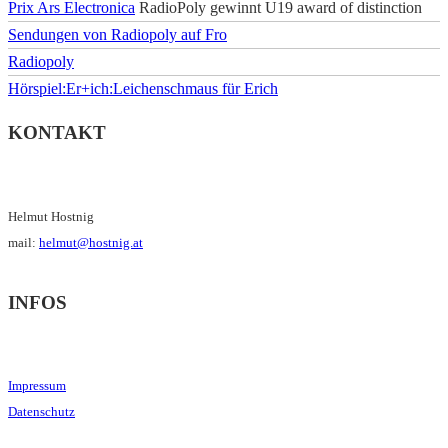
Prix Ars Electronica
RadioPoly gewinnt U19 award of distinction
Sendungen von Radiopoly auf Fro
Radiopoly
Hörspiel:Er+ich:Leichenschmaus für Erich
KONTAKT
Helmut Hostnig
mail:
helmut@hostnig.at
INFOS
Impressum
Datenschutz