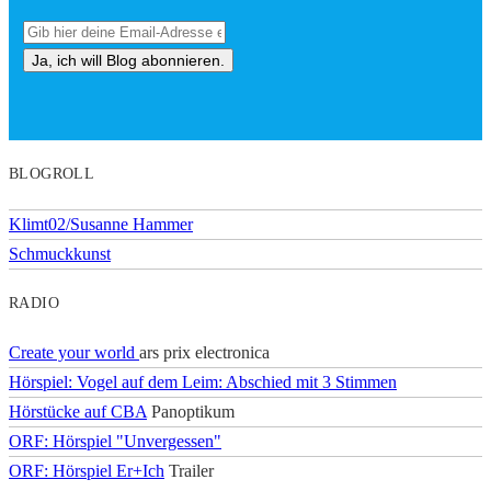
BLOGROLL
Klimt02/Susanne Hammer
Schmuckkunst
RADIO
Create your world
ars prix electronica
Hörspiel: Vogel auf dem Leim: Abschied mit 3 Stimmen
Hörstücke auf CBA
Panoptikum
ORF: Hörspiel "Unvergessen"
ORF: Hörspiel Er+Ich
Trailer