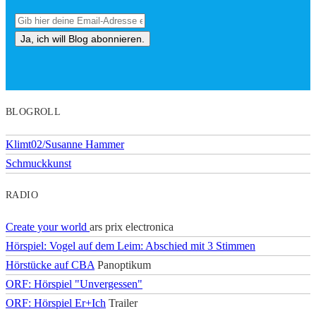
BLOGROLL
Klimt02/Susanne Hammer
Schmuckkunst
RADIO
Create your world
ars prix electronica
Hörspiel: Vogel auf dem Leim: Abschied mit 3 Stimmen
Hörstücke auf CBA
Panoptikum
ORF: Hörspiel "Unvergessen"
ORF: Hörspiel Er+Ich
Trailer