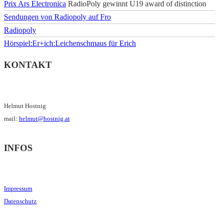
Prix Ars Electronica
RadioPoly gewinnt U19 award of distinction
Sendungen von Radiopoly auf Fro
Radiopoly
Hörspiel:Er+ich:Leichenschmaus für Erich
KONTAKT
Helmut Hostnig
mail:
helmut@hostnig.at
INFOS
Impressum
Datenschutz