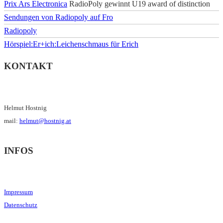
Prix Ars Electronica
RadioPoly gewinnt U19 award of distinction
Sendungen von Radiopoly auf Fro
Radiopoly
Hörspiel:Er+ich:Leichenschmaus für Erich
KONTAKT
Helmut Hostnig
mail:
helmut@hostnig.at
INFOS
Impressum
Datenschutz