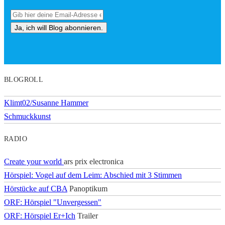
BLOGROLL
Klimt02/Susanne Hammer
Schmuckkunst
RADIO
Create your world
ars prix electronica
Hörspiel: Vogel auf dem Leim: Abschied mit 3 Stimmen
Hörstücke auf CBA
Panoptikum
ORF: Hörspiel "Unvergessen"
ORF: Hörspiel Er+Ich
Trailer