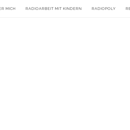
ER MICH
RADIOARBEIT MIT KINDERN
RADIOPOLY
R