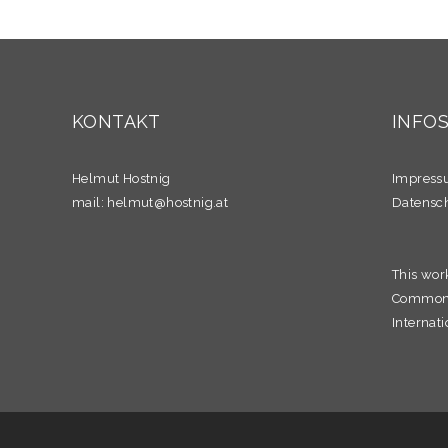
KONTAKT
INFO
Helmut Hostnig
Impres
mail:
helmut@hostnig.at
Datensc
This wor
Commons 
Internati