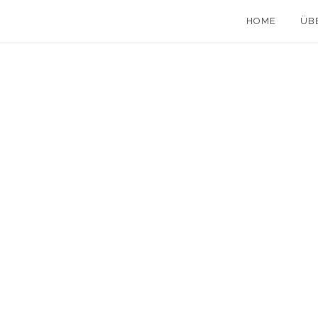
HOME
ÜB
14 Juni, 2010
in
Allgemeines
,
Lyrisches
/
0
Comments
BIST DU NOCH DA?