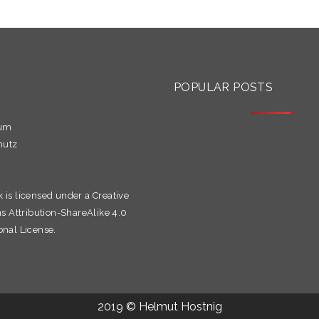
S
POPULAR POSTS
sum
hutz
k is licensed under a
Creative
Attribution-ShareAlike 4.0
onal License.
2019 © Helmut Hostnig