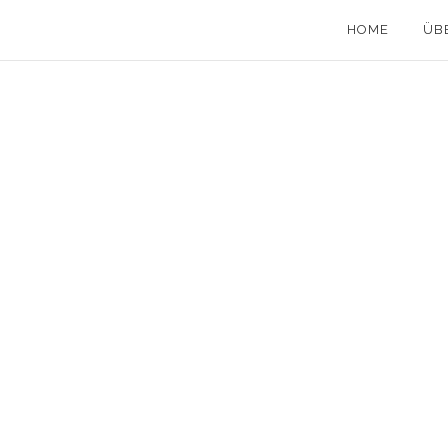
HOME
ÜB
06 Juli, 2016
in
Allgemeines
,
Texte
/
1 Commen
DIE WEISSE FAHNE