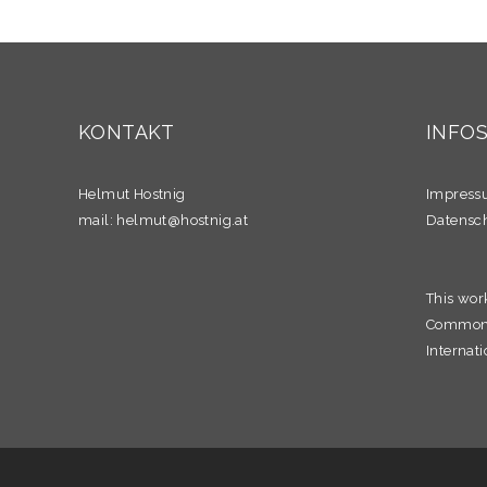
KONTAKT
INFO
Helmut Hostnig
Impres
mail:
helmut@hostnig.at
Datensc
This wor
Commons 
Internati