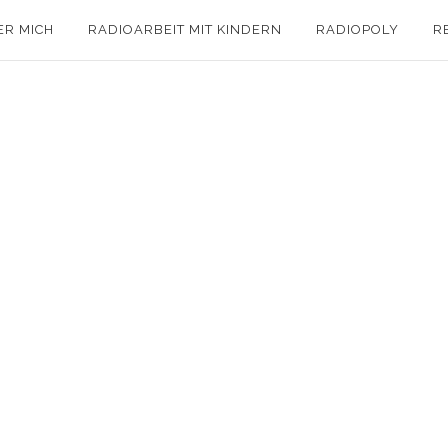
ER MICH
RADIOARBEIT MIT KINDERN
RADIOPOLY
R
t