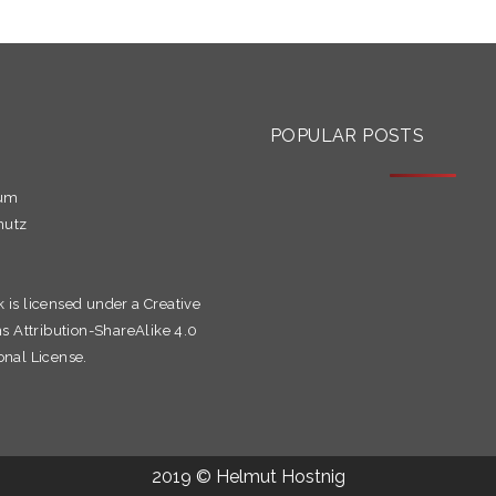
S
POPULAR POSTS
sum
hutz
k is licensed under a
Creative
Attribution-ShareAlike 4.0
onal License.
2019 © Helmut Hostnig