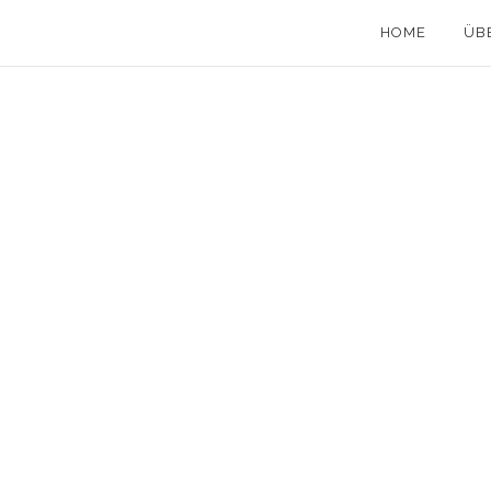
HOME
ÜB
15 Mai, 2013
in
Texte
/
0 Comments
DAS TATTOO