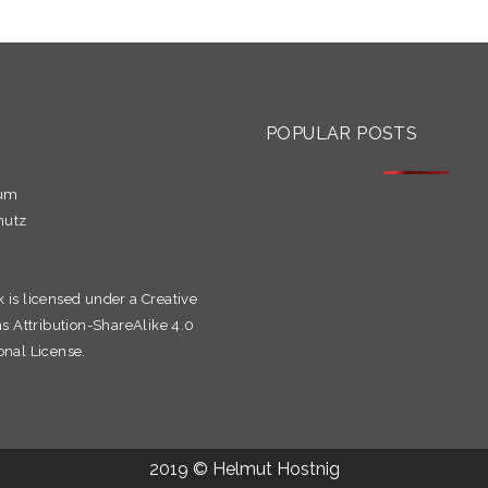
S
POPULAR POSTS
sum
hutz
k is licensed under a
Creative
Attribution-ShareAlike 4.0
onal License.
2019 © Helmut Hostnig