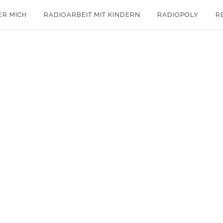
ER MICH
RADIOARBEIT MIT KINDERN
RADIOPOLY
R