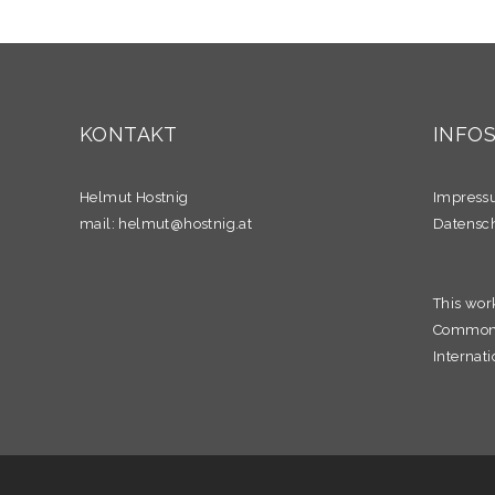
KONTAKT
INFO
Helmut Hostnig
Impres
mail:
helmut@hostnig.at
Datensc
This wor
Commons 
Internati