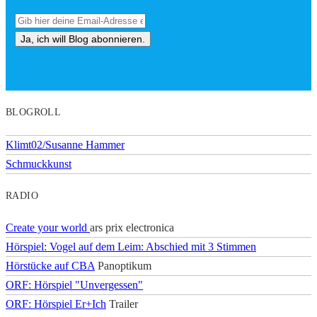
BLOGROLL
Klimt02/Susanne Hammer
Schmuckkunst
RADIO
Create your world
ars prix electronica
Hörspiel: Vogel auf dem Leim: Abschied mit 3 Stimmen
Hörstücke auf CBA
Panoptikum
ORF: Hörspiel "Unvergessen"
ORF: Hörspiel Er+Ich
Trailer