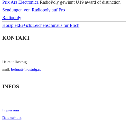
Prix Ars Electronica
RadioPoly gewinnt U19 award of distinction
Sendungen von Radiopoly auf Fro
Radiopoly
Hörspiel:Er+ich:Leichenschmaus für Erich
KONTAKT
Helmut Hostnig
mail:
helmut@hostnig.at
INFOS
Impressum
Datenschutz