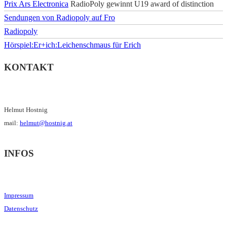
Prix Ars Electronica
RadioPoly gewinnt U19 award of distinction
Sendungen von Radiopoly auf Fro
Radiopoly
Hörspiel:Er+ich:Leichenschmaus für Erich
KONTAKT
Helmut Hostnig
mail:
helmut@hostnig.at
INFOS
Impressum
Datenschutz