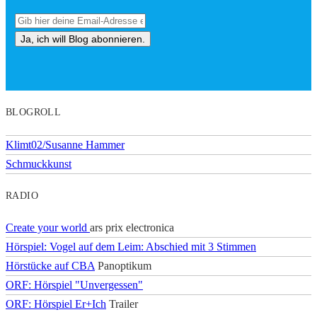
BLOGROLL
Klimt02/Susanne Hammer
Schmuckkunst
RADIO
Create your world
ars prix electronica
Hörspiel: Vogel auf dem Leim: Abschied mit 3 Stimmen
Hörstücke auf CBA
Panoptikum
ORF: Hörspiel "Unvergessen"
ORF: Hörspiel Er+Ich
Trailer