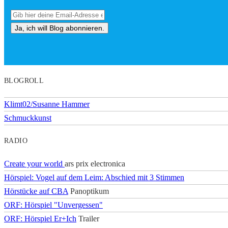
BLOGROLL
Klimt02/Susanne Hammer
Schmuckkunst
RADIO
Create your world
ars prix electronica
Hörspiel: Vogel auf dem Leim: Abschied mit 3 Stimmen
Hörstücke auf CBA
Panoptikum
ORF: Hörspiel "Unvergessen"
ORF: Hörspiel Er+Ich
Trailer