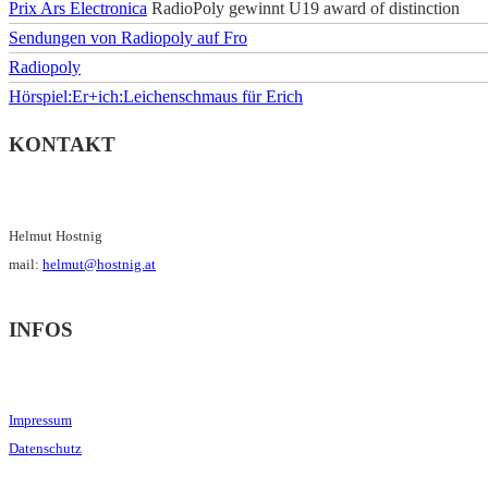
Prix Ars Electronica
RadioPoly gewinnt U19 award of distinction
Sendungen von Radiopoly auf Fro
Radiopoly
Hörspiel:Er+ich:Leichenschmaus für Erich
KONTAKT
Helmut Hostnig
mail:
helmut@hostnig.at
INFOS
Impressum
Datenschutz