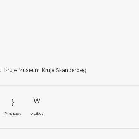
ti
Kruje
Museum Kruje
Skanderbeg
Print page
0
Likes