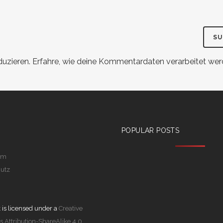
duzieren.
Erfahre, wie deine Kommentardaten verarbeitet wer
POPULAR POSTS
um
utz
 is licensed under a
Creative
Attribution-ShareAlike 4.0