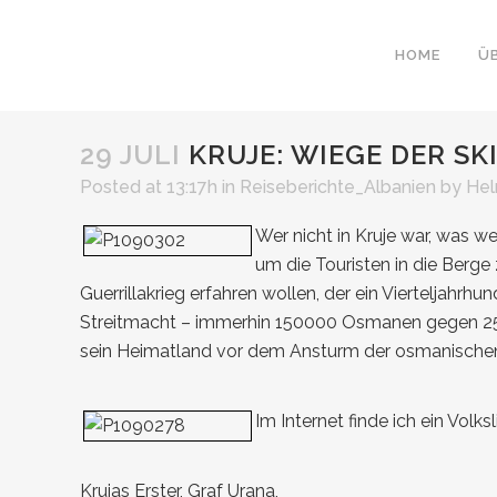
HOME
Ü
29 JULI
KRUJE: WIEGE DER SK
Posted at 13:17h
in
Reiseberichte_Albanien
by
Hel
Wer nicht in
Kruje
war, was wei
um die Touristen in die Berge 
Guerrillakrieg erfahren wollen, der ein Vierteljahr
Streitmacht – immerhin 150000 Osmanen gegen 25
sein Heimatland vor dem Ansturm der osmanischen
Im Internet finde ich ein Vol
Krujas Erster, Graf Urana,