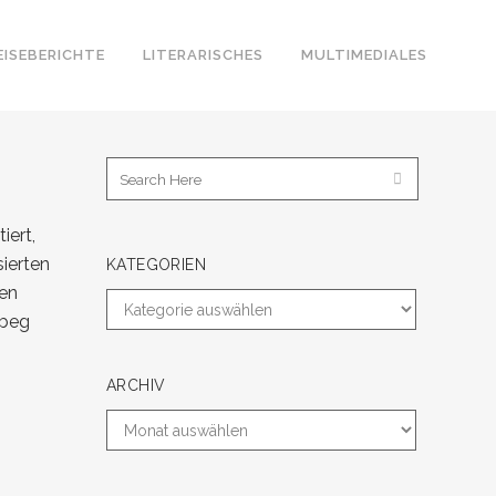
EISEBERICHTE
LITERARISCHES
MULTIMEDIALES
iert,
sierten
KATEGORIEN
ten
rbeg
ARCHIV