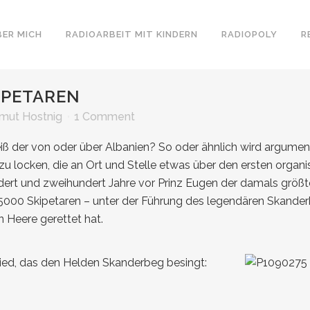
BER MICH
RADIOARBEIT MIT KINDERN
RADIOPOLY
R
IPETAREN
mut Hostnig
1 Comment
ß der von oder über Albanien? So oder ähnlich wird argument
zu locken, die an Ort und Stelle etwas über den ersten organi
hundert und zweihundert Jahre vor Prinz Eugen der damals größ
000 Skipetaren – unter der Führung des legendären Skande
 Heere gerettet hat.
kslied, das den Helden Skanderbeg besingt: