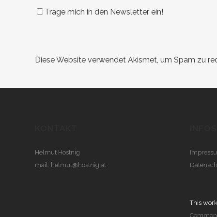
Trage mich in den Newsletter ein!
Diese Website verwendet Akismet, um Spam zu re
KONTAKT
INFOS
Helmut Hostnig
Impress
mail:
helmut@hostnig.at
Datensch
This work
Commons 