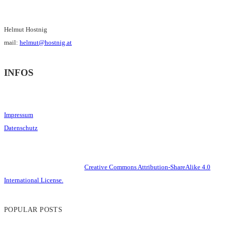
Helmut Hostnig
mail:
helmut@hostnig.at
INFOS
Impressum
Datenschutz
This work is licensed under a
Creative Commons Attribution-ShareAlike 4.0
International License.
POPULAR POSTS