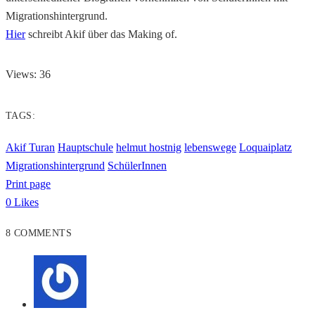
Migrationshintergrund.
Hier
schreibt Akif über das Making of.
Views: 36
TAGS:
Akif Turan
Hauptschule
helmut hostnig
lebenswege
Loquaiplatz
Migrationshintergrund
SchülerInnen
Print page
0
Likes
8 COMMENTS