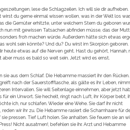
ageszeitungen, lese die Schlagzeilen. Ich will sie dir aufheben.
cht wirst du gerne einmal wissen wollen, was in der Welt los wa
as die Gemüter erhitzte, unter welchem Stern du geboren wur
ch nun mit gewissen Tatsachen abfinden müsse, das der Mutt
 besonders froh machen würde. Außerdem hätte sich etwas erg
as wohl sein könnte? Und du? Du wirst im Skorpion geboren.
 dir heute etwas auf die Nerven geht. Hast du gehört, Hannah,
 aber muss es bald so weit sein. Jetzt wird es ernst.
en sie aus dem Schlaf. Die Hebamme massiert ihr den Rücken.
reift nach der Sauerstoffflasche, als gälte es ihr Leben, nimm
eren Intervallen. Sie will Seitenlage einnehmen, aber jetzt ha
 ein Unwort. Sie hechelt, ringt nach Luft, ihr Körper bebt, i
öchte ich, nur schlafen. Wieder eine Wehe. Sie darf ihr nicht
t, reden wir ihr zu. Die Hebamme rasiert die Schamhaare für d
sie pressen. Tief Luft holen. Sie anhalten. Sie feuern sie an w
 Press! Nicht ausatmen!, befehlen sie ihr. Arzt und Hebamme