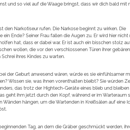
st und so viel auf die Waage bringst, dass wir dich bald mit
sst den Narkotiseur rufen. Die Narkose beginnt zu wirken. Die
ein Ende? Seiner Frau fallen die Augen zu. Er wird hier nicht
olfen hat, dass er dabei war. Er ist auch ein bisschen stolz auf
uschen wollen, die vor den verschlossenen Türen ihrer gebäre
Schrei ihres Kindes zu warten.
 bei der Geburt anwesend wären, würde es sie einfühlsamer 
umen? Wissen sie, was ihnen vorenthalten bleibt? Sie würden 
ders, das trotz der Hightech-Geräte eines blieb und bleiben 
s geht ihm jetzt durch den Kopf, während er im Warteraum s
en Wänden hängen, um die Wartenden in Kreißsälen auf eine Id
öst.
den beginnenden Tag, an dem die Gräber geschmückt werden, ih