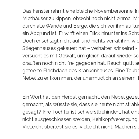
Das Fenster rahmt eine bleiche Novembersonne. In N
Miethäuser zu kippen, obwohl noch nicht einmal Mit
durch alle Wände und Berge, die sich vor ihm auftü
ein Abgrund ist. Er wirft einen Blick hinunter ins Sch
Doch er schlägt nicht auf, und nichts verrät ihm, wie
Stiegenhauses gekauert hat – verhalten winselnd -, h
versucht es mit Gewalt, um gleich darauf wieder sc
draußen noch nicht frei gegeben hat. Rauch quillt a
geteerte Flachdach des Krankenhauses. Eine Taube
Nebel zu entkommen, der unermüdlich an seinem T
Ein Wort hat den Herbst gemacht, den Nebel gezeugt
gemacht, als wüsste sie, dass sie heute nicht strah
gesagt? Ihre Tochter ist schwerstbehindert, hat e
nicht ausgeschlossen werden, Kehlkopfverengung, S
Vielleicht überlebt sie es, vielleicht nicht. Machen 