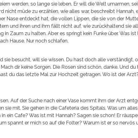
 feiern werden, so lange sie leben. Er will die Welt umarmen, se
rd nicht müde zu erzählen, wie alles war, beschreibt Hannah, e
einer Nase entdeckt hat, die vollen Lippen, die sie von der Mutt
rn und ihren und ihm fällt nicht auf, wie zurückhaltend sie all
 in Zaum zu halten. Aber es springt kein Funke über. Was ist 
nach Hause. Nur noch schlafen.
sie besucht, will sie wissen. Du hast doch alle verständigt, o
. Mach dir keine Sorgen. Die Rosen sind schön, danke. Und du 
st du das letzte Mal zur Hochzeit getragen. Wo ist der Arzt
Rosen. Auf der Suche nach einer Vase kommt ihm der Arzt ent
n sie mit. Sie gehen in die Cafeteria des Spitals. Was um alles
 in ein Cafe? Was ist mit Hannah? Sagen sie schon! Er räusper
 Warum spannt er mich so auf die Folter? Warum ist er so nervös