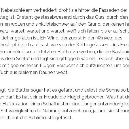
ebelschleiern verheddert, droht sie hinter die Fassaden der
tag ist. Er starrt geistesabwesend durch das Glas, durch den
rmen wollen und sinkt bleischwer auf den Grund, der keinen ha
warz, wartet, wartet und wartet, weiß sich fallen, bis er aufschl
 tief er gefallen ist. Ein Wind, der zuerst in den Winkeln des
eult plötzlich auf, rast, wie von der Kette gelassen – ins Freie
hmeichelnd um die letzten Blätter zu werben, die die Kastani
us dem Schlot und legt sich giftiggelb wie ein Teppich über d
 mit gebrochenen Flügeln versucht sich aufzurichten, um d
uch aus bleiernen Daunen webt.
, die Blätter sogar hat es gefärbt und selbst die Sonne so 
len darf. Es hat seiner Freude die Flügel gebrochen. Was hat d
ine Hüftluxation, einen Schafhusten, eine Lungenentzündung k
chwierigkeiten die Nahrung aufzunehmen, ja, und sie ist mo
sie sich auf das Schlimmste gefasst.