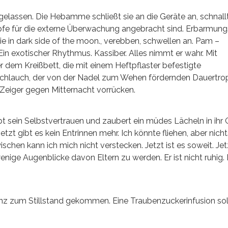
elassen. Die Hebamme schließt sie an die Geräte an, schnallt
öpfe für die externe Überwachung angebracht sind. Erbarmung
e in dark side of the moon., verebben, schwellen an. Pam –
 exotischer Rhythmus. Kassiber. Alles nimmt er wahr. Mit
r dem Kreißbett, die mit einem Heftpflaster befestigte
Schlauch, der von der Nadel zum Wehen fördernden Dauertropf
 Zeiger gegen Mitternacht vorrücken.
bt sein Selbstvertrauen und zaubert ein müdes Lächeln in ihr 
tzt gibt es kein Entrinnen mehr. Ich könnte fliehen, aber nichts
schen kann ich mich nicht verstecken. Jetzt ist es soweit. Jet
enige Augenblicke davon Eltern zu werden. Er ist nicht ruhig. 
anz zum Stillstand gekommen. Eine Traubenzuckerinfusion soll