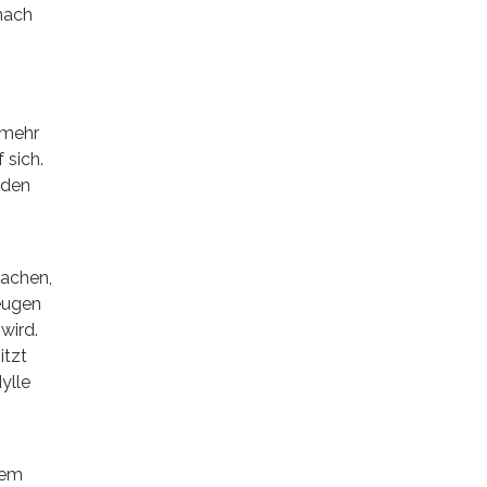
 nach
 mehr
 sich.
nden
machen,
Zeugen
wird.
itzt
ylle
rem