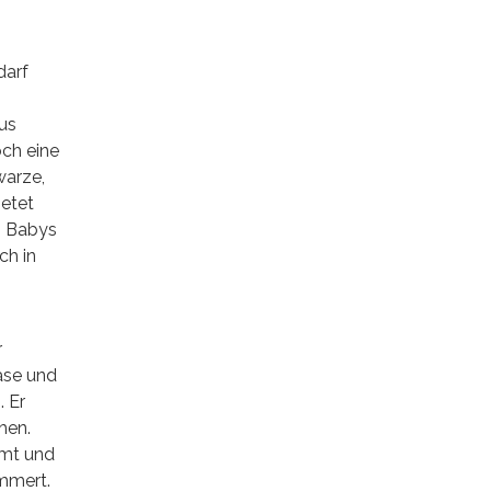
darf
Aus
och eine
warze,
netet
s Babys
ch in
r
ase und
. Er
hen.
mmt und
immert.