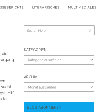
EISEBERICHTE
LITERARISCHES
MULTIMEDIALES
KATEGORIEN
 die
svorgang
ARCHIV
Den
e sucht
st: Hilf
alte
BLOG ABONNIEREN