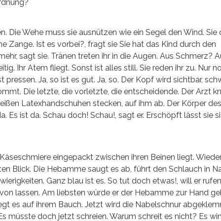
Ordnung?
tmen. Die Wehe muss sie ausnützen wie ein Segel den Wind. Sie 
e Zange. Ist es vorbei?, fragt sie Sie hat das Kind durch den
ehr, sagt sie. Tränen treten ihr in die Augen. Aus Schmerz? 
. Ihr Atem fliegt. Sonst ist alles still. Sie reden ihr zu. Nur n
pressen. Ja, so ist es gut. Ja, so. Der Kopf wird sichtbar, sch
mt. Die letzte, die vorletzte, die entscheidende. Der Arzt k
n weißen Latexhandschuhen stecken, auf ihm ab. Der Körper de
 Es ist da. Schau doch! Schau!, sagt er. Erschöpft lässt sie si
 Käseschmiere eingepackt zwischen ihren Beinen liegt. Wiede
n Blick. Die Hebamme saugt es ab, führt den Schlauch in N
rigkeiten. Ganz blau ist es. So tut doch etwas!, will er rufen
avon lassen. Am liebsten würde er der Hebamme zur Hand ge
 liegt es auf ihrem Bauch. Jetzt wird die Nabelschnur abgekle
. Es müsste doch jetzt schreien. Warum schreit es nicht? Es w