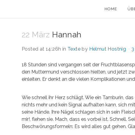
HOME
ÜB
22 März
Hannah
Posted at 14:26h
in
Texte
by
Helmut Hostnig
3
18 Stunden sind vergangen seit der Fruchtblasenspru
den Muttermund verschlossen hielten, und jetzt 
einleiten. Er denkt an die vielen Komplikationen und 
Wie schnell ihr Herz schlägt. Wie ein Tamburin, das
nichts mehr und kein Signal aufhalten kann, sich m
seine Hände. Ihre Nägel schlagen sich in sein Fleisch
mir!, flehen sie. Mach, dass es vorbei ist. Schnell. S
Beschwörungsformeln: Es wird alles gut gehen. Gla