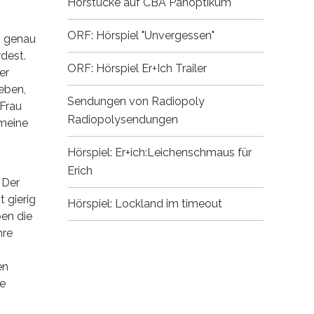
Hörstücke auf CBA
Panoptikum
ORF: Hörspiel "Unvergessen"
r, genau
dest.
ORF: Hörspiel Er+Ich
Trailer
er
eben,
Sendungen von Radiopoly
 Frau
Radiopolysendungen
 meine
Hörspiel: Er+ich:Leichenschmaus für
Erich
 Der
t gierig
Hörspiel: Lockland im timeout
ben die
hre
en
ie