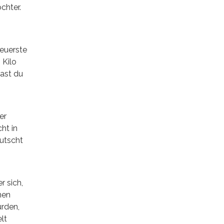
chter.
teuerste
 Kilo
hast du
er
ht in
autscht
r sich,
nen
ürden,
lt