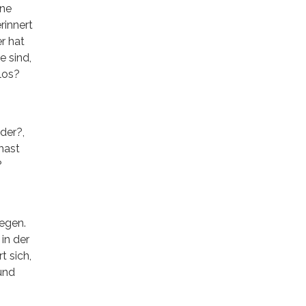
ine
rinnert
er hat
e sind,
los?
der?,
hast
?
gegen.
 in der
t sich,
 und