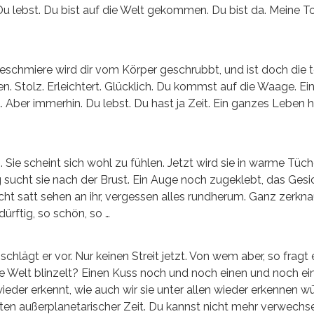
 Du lebst. Du bist auf die Welt gekommen. Du bist da. Meine To
eschmiere wird dir vom Körper geschrubbt, und ist doch die 
n. Stolz. Erleichtert. Glücklich. Du kommst auf die Waage. Ein
cht. Aber immerhin. Du lebst. Du hast ja Zeit. Ein ganzes Leben 
 Sie scheint sich wohl zu fühlen. Jetzt wird sie in warme Tüch
g sucht sie nach der Brust. Ein Auge noch zugeklebt, das Gesic
icht satt sehen an ihr, vergessen alles rundherum. Ganz zerkn
dürftig, so schön, so …
hlägt er vor. Nur keinen Streit jetzt. Von wem aber, so fragt e
die Welt blinzelt? Einen Kuss noch und noch einen und noch ei
wieder erkennt, wie auch wir sie unter allen wieder erkennen w
en außerplanetarischer Zeit. Du kannst nicht mehr verwechse