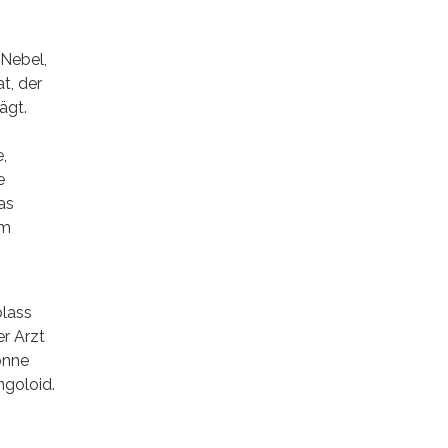
 Nebel,
t, der
ägt.
,
e
as
em
blass
er Arzt
önne
ngoloid.