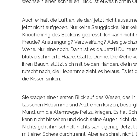
wechseln einen schnellen Blick. Ist etwas nicht in 
Auch er hält die Luft an, sie darf jetzt nicht ausa
jetzt nicht aufgeben. Nur keine Saugglocke. Nur kein
Knochenring des Beckens gepresst. Ich kann nicht m
Freude? Anstrengung? Verzweiflung? Alles gleichzeitig
Wehe. Nur eine noch. Dann ist es da. Jetzt! Du musst 
blutverschmierte Haare. Glatte. Dünne. Die Wehe kom
ihren Bauch, stützt sich mit beiden Händen, die i
rutscht nach, die Hebamme zieht es heraus. Es ist da.
die Kissen sinken.
Sie wagen einen ersten Blick auf das Wesen, das in
tauschen Hebamme und Arzt einen kurzen, besorgte
Mund, um die Atemwege frei zu kriegen. Es hat Schwie
kann nicht hinsehen und doch seine Augen nicht d
Nichts geht ihm schnell, nichts sanft genug. Jetzt
mit einer Schere durchtrennt. Aber es schreit nicht