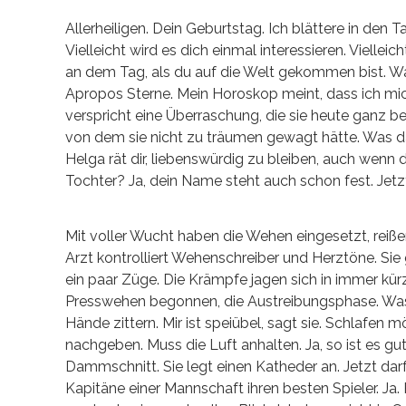
Allerheiligen. Dein Geburtstag. Ich blättere in den T
Vielleicht wird es dich einmal interessieren. Viellei
an dem Tag, als du auf die Welt gekommen bist. W
Apropos Sterne. Mein Horoskop meint, dass ich mi
verspricht eine Überraschung, die sie heute ganz
von dem sie nicht zu träumen gewagt hätte. Was d
Helga rät dir, liebenswürdig zu bleiben, auch wenn
Tochter? Ja, dein Name steht auch schon fest. Jetzt
Mit voller Wucht haben die Wehen eingesetzt, reiß
Arzt kontrolliert Wehenschreiber und Herztöne. Sie g
ein paar Züge. Die Krämpfe jagen sich in immer kürz
Presswehen begonnen, die Austreibungsphase. Was für
Hände zittern. Mir ist speiübel, sagt sie. Schlafen m
nachgeben. Muss die Luft anhalten. Ja, so ist es gu
Dammschnitt. Sie legt einen Katheder an. Jetzt darf 
Kapitäne einer Mannschaft ihren besten Spieler. Ja.