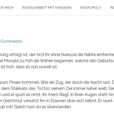
ER MICH
RADIOARBEIT MIT KINDERN
RADIOPOLY
R
 Comments
ng erfolgt ist, der Arzt ihr ohne Narkose die Nähte entfernte,
zwei Monate zu früh die Wehen begannen, welche den Geburt
ist froh, dass es nun soweit ist.
 zum Finale trommelt. Wie ein Zug, der durch die Nacht rast. 
it dem Stakkato des Toctoc seinem Ziel immer näher weiß. Si
 und er spürt es nicht. Ihr Atem fliegt. In ihren Augen steht Ang
ein Gleichmut versetzt ihn in Staunen über sich selbst. Er raunt 
ub mir! Gleich hast du es überstanden.