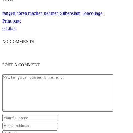
fangen
hören
machen
nehmen
Silbenslam
Toncollage
Print page
0
Likes
NO COMMENTS
POST A COMMENT