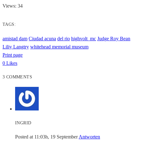
Views: 34
TAGS:
amistad dam
Ciudad acuna
del rio
highvolt_mc
Judge Roy Bean
Liliy Langtry
whitehead memorial museum
Print page
0
Likes
3 COMMENTS
INGRID
Posted at 11:03h, 19 September
Antworten