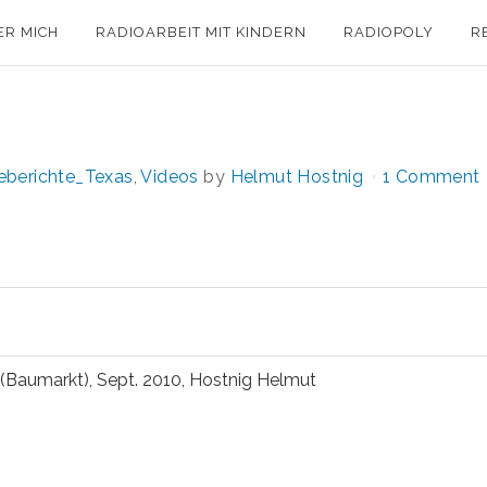
ER MICH
RADIOARBEIT MIT KINDERN
RADIOPOLY
R
eberichte_Texas
,
Videos
by
Helmut Hostnig
1 Comment
(Baumarkt), Sept. 2010, Hostnig Helmut