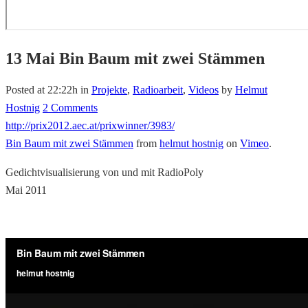
13 Mai
Bin Baum mit zwei Stämmen
Posted at 22:22h
in
Projekte
,
Radioarbeit
,
Videos
by
Helmut
Hostnig
2 Comments
http://prix2012.aec.at/prixwinner/3983/
Bin Baum mit zwei Stämmen
from
helmut hostnig
on
Vimeo
.
Gedichtvisualisierung von und mit RadioPoly
Mai 2011