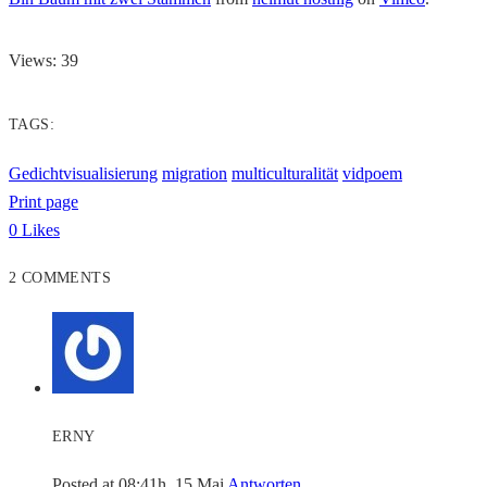
Views: 39
TAGS:
Gedichtvisualisierung
migration
multiculturalität
vidpoem
Print page
0
Likes
2 COMMENTS
ERNY
Posted at 08:41h, 15 Mai
Antworten