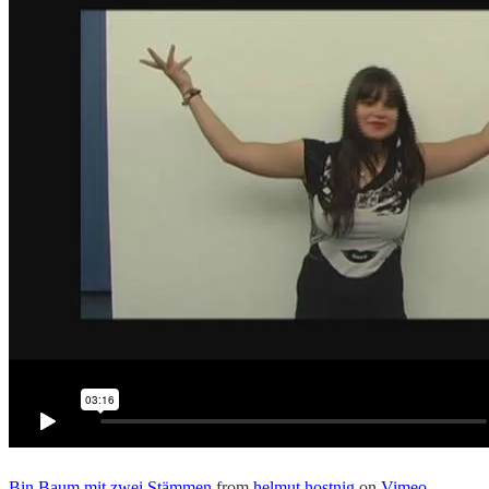
Bin Baum mit zwei Stämmen
from
helmut hostnig
on
Vimeo
.