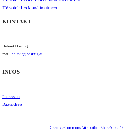
Hörspiel: Lockland im timeout
KONTAKT
Helmut Hostnig
mail:
helmut@hostnig.at
INFOS
Impressum
Datenschutz
This work is licensed under a
Creative Commons Attribution-ShareAlike 4.0