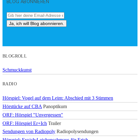
BLOG ABONNIEREN
BLOGROLL
Schmuckkunst
RADIO
Hörspiel: Vogel auf dem Leim: Abschied mit 3 Stimmen
Hörstücke auf CBA
Panoptikum
ORF: Hörspiel "Unvergessen"
ORF: Hörspiel Er+Ich
Trailer
Sendungen von Radiopoly
Radiopolysendungen
Hörspiel: Er+ich:Leichenschmaus für Erich