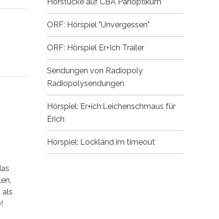
Hörstücke auf CBA
Panoptikum
ORF: Hörspiel "Unvergessen"
ORF: Hörspiel Er+Ich
Trailer
Sendungen von Radiopoly
Radiopolysendungen
Hörspiel: Er+ich:Leichenschmaus für
Erich
Hörspiel: Lockland im timeout
das
len,
 als
!