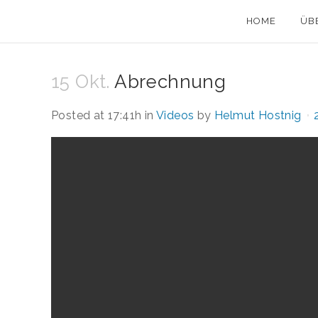
HOME
ÜB
15 Okt.
Abrechnung
Posted at 17:41h
in
Videos
by
Helmut Hostnig