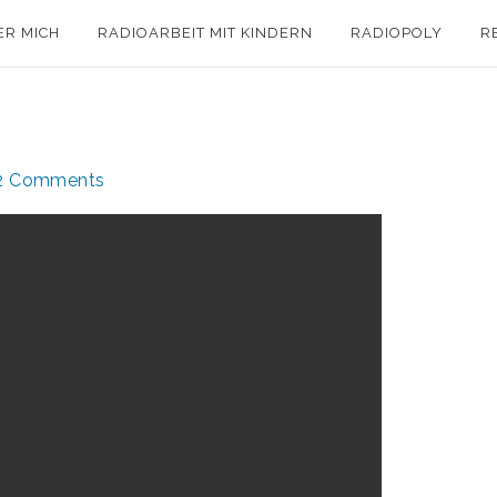
ER MICH
RADIOARBEIT MIT KINDERN
RADIOPOLY
R
2 Comments