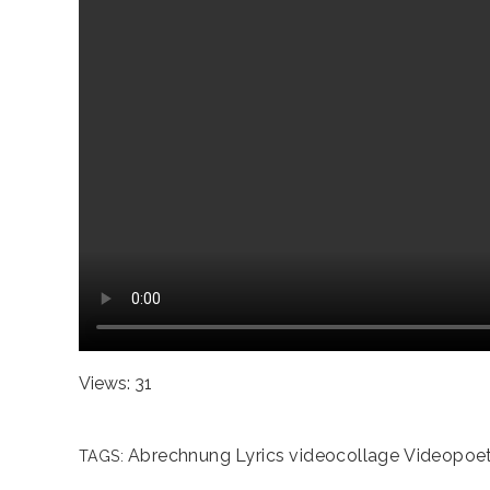
Views: 31
Abrechnung
Lyrics
videocollage
Videopoe
TAGS: