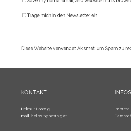
Save my name, email, and website in this browse
Trage mich in den Newsletter ein!
Diese Website verwendet Akismet, um Spam zu re
KONTAKT
INFO
Helmut Hostnig
Impres
mail:
helmut@hostnig.at
Datensc