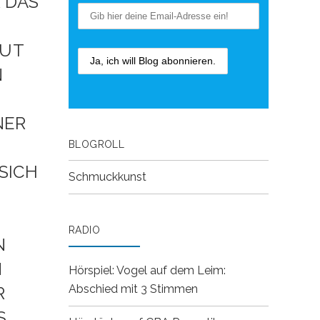
 DAS
EUT
N
D
NER
BLOGROLL
SICH
Schmuckkunst
RADIO
K
C
Hörspiel: Vogel auf dem Leim:
Abschied mit 3 Stimmen
E
E