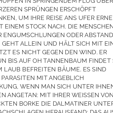
ÜPFEN IN SPRINGENDEM FLUG ÜBER
KÜRZEREN SPRÜNGEN ERSCHÖPFT
KEN, UM IHRE REISE ANS UFER ERN
T EINEM STOCK NACH. DIE MENSCHE
R ENGUMSCHLUNGEN ODER ABSTAN
GEHT ALLEIN UND HÄLT SICH MIT EI
TZT ES NICHT GEGEN DEN WIND. ER
ÜN BIS AUF OH TANNENBAUM FINDET 
M LAUB BEFREITEN BÄUME. ES SIND
PARASITEN MIT ANGEBLICH B
NG, WENN MAN SICH UNTER IHNEN 
N ANGETAN: MIT IHRER WEISSEN VON S
N BORKE DIE DALMATINER UNTER D
HSCHLAGEN HERAUSFAND: DAS AUS D