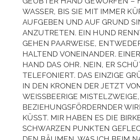
GEÜBTER HAND GEWORFEN – H
WASSER, BIS SIE MIT IMMER 
AUFGEBEN UND AUF GRUND SIN
ANZUTRETEN. EIN HUND RENN
GEHEN PAARWEISE, ENTWEDE
HALTEND VONEINANDER. EINER 
HAND DAS OHR. NEIN, ER SCHÜ
TELEFONIERT. DAS EINZIGE GR
IN DEN KRONEN DER JETZT VO
WEISSBEERIGE MISTELZWEIGE, 
EZIEHUNGSFÖRDERNDER WIRKU
ÜSST. MIR HABEN ES DIE BIRKE
HWARZEN PUNKTEN GEFLECKTE
N BÄUMEN. WAS ICH BEIM NAC