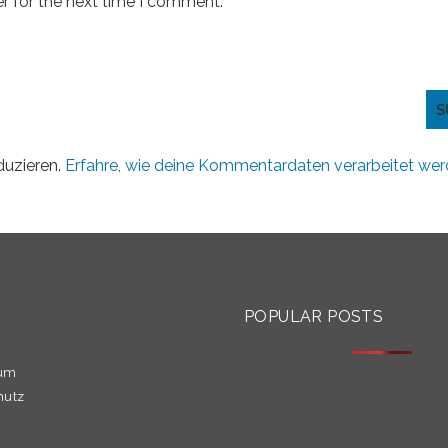
r for the next time I comment.
duzieren.
Erfahre, wie deine Kommentardaten verarbeitet wer
S
POPULAR POSTS
sum
hutz