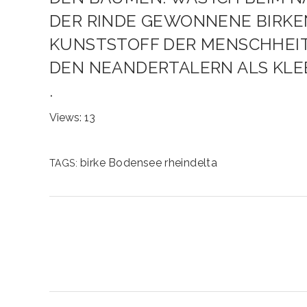
R RINDE GEWONNENE BIRKENPE
NSTSTOFF DER MENSCHHEITSG
N NEANDERTALERN ALS KLEBS
.
Views: 13
birke
Bodensee
rheindelta
TAGS: