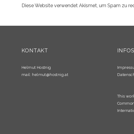
Diese Website verwendet Akismet, um Spam zu re
KONTAKT
INFO
Helmut Hostnig
Impres
mail:
helmut@hostnig.at
Datensc
This wor
Commons 
Internati