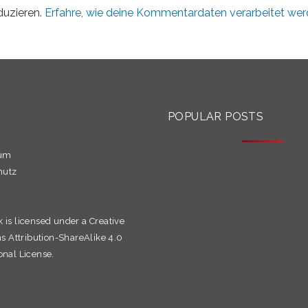
duzieren.
Erfahre, wie deine Kommentardaten verarbeitet wer
S
POPULAR POSTS
sum
hutz
k is licensed under a
Creative
Attribution-ShareAlike 4.0
onal License.