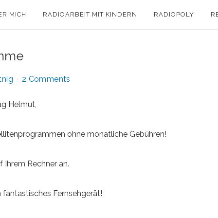
ER MICH
RADIOARBEIT MIT KINDERN
RADIOPOLY
R
amme
tnig
2 Comments
ag Helmut,
ellitenprogrammen ohne monatliche Gebühren!
f Ihrem Rechner an.
n fantastisches Fernsehgerät!