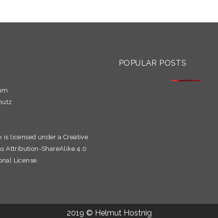
S
POPULAR POSTS
sum
hutz
k is licensed under a
Creative
Attribution-ShareAlike 4.0
onal License.
2019 © Helmut Hostnig