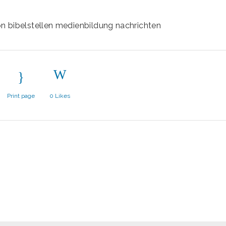
n bibelstellen
medienbildung
nachrichten
Print page
0
Likes