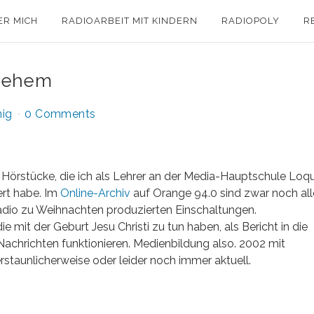
ER MICH
RADIOARBEIT MIT KINDERN
RADIOPOLY
R
hlehem
nig
0 Comments
e Hörstücke, die ich als Lehrer an der Media-Hauptschule Loq
rt habe. Im
Online-Archiv
auf Orange 94.0 sind zwar noch all
radio zu Weihnachten produzierten Einschaltungen.
e mit der Geburt Jesu Christi zu tun haben, als Bericht in die
 Nachrichten funktionieren. Medienbildung also. 2002 mit
rstaunlicherweise oder leider noch immer aktuell.