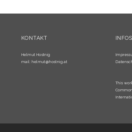
KONTAKT
INFO
Helmut Hostnig
Impres
mail:
helmut@hostnig.at
Datensc
This wor
Commons 
Internati