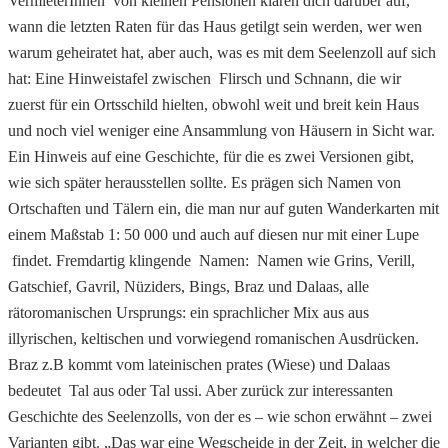
VermieterInnen von kleinen Pensionen klären dich darüber auf,
wann die letzten Raten für das Haus getilgt sein werden, wer wen
warum geheiratet hat, aber auch, was es mit dem Seelenzoll auf sich
hat: Eine Hinweistafel zwischen Flirsch und Schnann, die wir
zuerst für ein Ortsschild hielten, obwohl weit und breit kein Haus
und noch viel weniger eine Ansammlung von Häusern in Sicht war.
Ein Hinweis auf eine Geschichte, für die es zwei Versionen gibt,
wie sich später herausstellen sollte. Es prägen sich Namen von
Ortschaften und Tälern ein, die man nur auf guten Wanderkarten mit
einem Maßstab 1: 50 000 und auch auf diesen nur mit einer Lupe
findet. Fremdartig klingende Namen: Namen wie Grins, Verill,
Gatschief, Gavril, Nüziders, Bings, Braz und Dalaas, alle
rätoromanischen Ursprungs: ein sprachlicher Mix aus aus
illyrischen, keltischen und vorwiegend romanischen Ausdrücken.
Braz z.B kommt vom lateinischen prates (Wiese) und Dalaas
bedeutet Tal aus oder Tal ussi. Aber zurück zur interessanten
Geschichte des Seelenzolls, von der es – wie schon erwähnt – zwei
Varianten gibt. „Das war eine Wegscheide in der Zeit, in welcher die