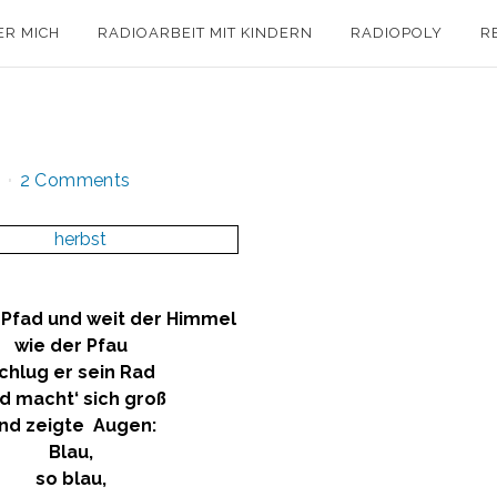
ER MICH
RADIOARBEIT MIT KINDERN
RADIOPOLY
R
2 Comments
n Pfad und weit der Himmel
wie der Pfau
chlug er sein Rad
d macht‘ sich groß
nd zeigte Augen:
Blau,
so blau,