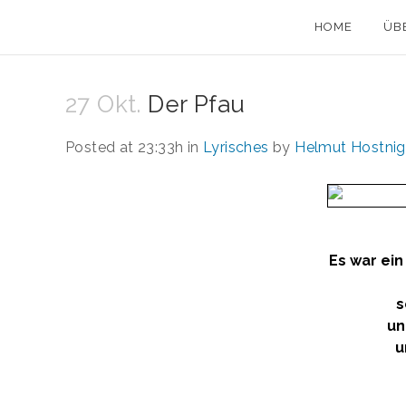
HOME
ÜB
27 Okt.
Der Pfau
Posted at 23:33h
in
Lyrisches
by
Helmut Hostnig
Es war ei
s
un
u