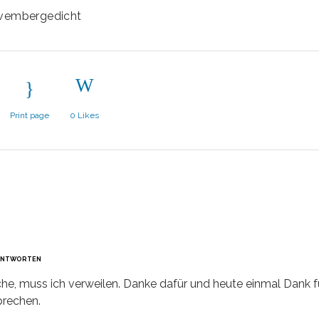
vembergedicht
Print page
0
Likes
ANTWORTEN
e, muss ich verweilen. Danke dafür und heute einmal Dank f
prechen.