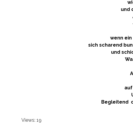
wi
und 
wenn ein
sich scharend bunt
und schi
Was
A
auf
Begleitend d
Views: 19