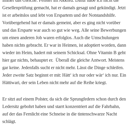
Immer das Gleiche. Fenster im Akkord. Dafür habe ich nicht die
Gesellenprüfung gemacht, hat er damals gesagt und gekündigt. Jetzt
ist er arbeitslos und lebt von Erspartem und der Notstandshilfe.
Vorübergehend hat er damals gemeint, aber es ging nicht vorüber
und das Ersparte war auch so gut wie weg. Alle seine Bewerbungen
um einen anderen Job waren erfolglos. Auch die Umschulungen
haben nichts gebracht. Er war in Heimen, ist adoptiert worden, dann
wieder im Heim, hadert mit seinem Schicksal. Ohne Vitamin B geht
hier gar nichts, behauptet er. Überall die gleiche Antwort. Meistens
gar keine. Jedenfalls sucht er nicht mehr. Lässt die Dinge schleifen.
Jeder zweite Satz beginnt er mit: Hätt‘ ich nur oder wär‘ ich nur. Ein
Hättiwari, der sein Leben nicht mehr auf die Reihe kriegt.
Er sitzt auf einem Polster, da sich die Sprungfedern schon durch den
Ledersitz gebohrt haben und starrt konzentriert auf die Fahrbahn,
auf der das Fernlicht eine Schneise in die tintenschwarze Nacht
schlägt.