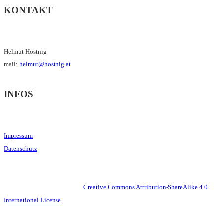
KONTAKT
Helmut Hostnig
mail:
helmut@hostnig.at
INFOS
Impressum
Datenschutz
This work is licensed under a
Creative Commons Attribution-ShareAlike 4.0
International License.