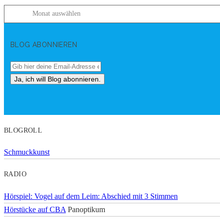
BLOG ABONNIEREN
BLOGROLL
Schmuckkunst
RADIO
Hörspiel: Vogel auf dem Leim: Abschied mit 3 Stimmen
Hörstücke auf CBA
Panoptikum