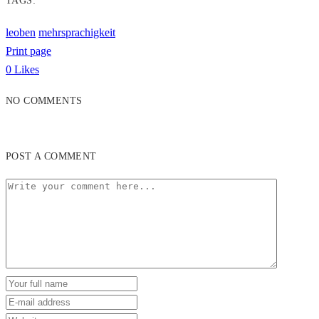
TAGS:
leoben
mehrsprachigkeit
Print page
0
Likes
NO COMMENTS
POST A COMMENT