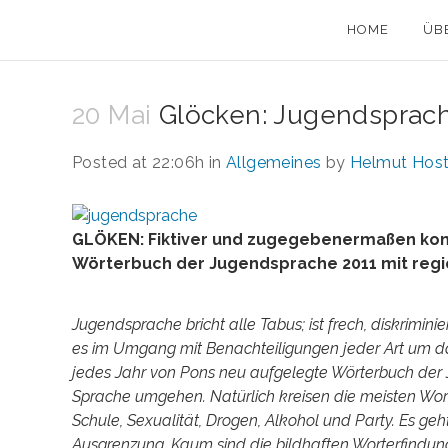
HOME
ÜB
20 Mai
Glöcken: Jugendsprach
Posted at 22:06h
in
Allgemeines
by
Helmut Host
GLÖKEN: Fiktiver und zugegebenermaßen kons
Wörterbuch der Jugendsprache 2011 mit regi
Jugendsprache bricht alle Tabus; ist frech, diskrimini
es im Umgang mit Benachteiligungen jeder Art um da
jedes Jahr von Pons neu aufgelegte Wörterbuch der Ju
Sprache umgehen. Natürlich kreisen die meisten Wort
Schule, Sexualität, Drogen, Alkohol und Party. Es 
Ausgrenzung. Kaum sind die bildhaften Worterfindu