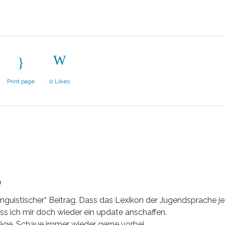
Print page
0
Likes
N
„linguistischer“ Beitrag. Dass das Lexikon der Jugendsprache j
uss ich mir doch wieder ein update anschaffen.
räge. Schaue immer wieder gerne vorbei.