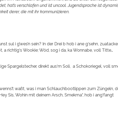
et, hat’s verschlafen und ist uncool. Jugendsprache ist dynami
keit derer, die mit ihr kommunizieren.
nst sul i g’wes’n sein? In der Drei b hob i ane g‘sehn, zuatacke
t, a richtig‘s Wookie; Wöd, sog i da, ka Wonnabe, voll Titte…
ige Spargelstecher, direkt aus‘m Soli, a Schokoriegel, voll 
 wenns’t waßt, was i man Schlauchbootlippen zum Züngeln, d
. „Hey Sis, Wohin mit deinem Arsch, Smekma“, hob i ang‘f