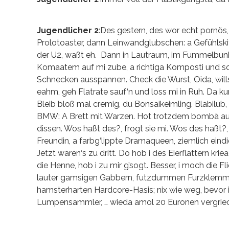
Jugendlicher 2
:Des gestern, des wor echt pornös,
Prolotoaster, dann Leinwandglubschen: a Gefühlskit
der U2, waßt eh. Dann in Lautraum, im Fummelbunker.
Komaatem auf mi zube, a richtiga Komposti und sogt
Schnecken ausspannen. Check die Wurst, Oida, willst 
eahm, geh Flatrate sauf‘n und loss mi in Ruh. Da ku
Bleib bloß mal cremig, du Bonsaikeimling. Blabilub,
BMW: A Brett mit Warzen. Hot trotzdem bombä ausg
dissen. Wos haßt des?, frogt sie mi. Wos des haßt?,
Freundin, a farbg‘lippte Dramaqueen, ziemlich eindie
Jetzt waren‘s zu dritt. Do hob i des Eierflattern kr
die Henne, hob i zu mir g’sogt. Besser, i moch die
lauter gamsigen Gabbern, futzdummen Furzklemme
hamsterharten Hardcore-Hasis; nix wie weg, bevor 
Lumpensammler, … wieda amol 20 Euronen vergrie