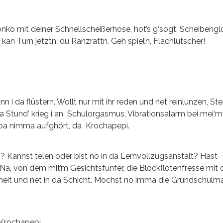
nko mit deiner Schnellscheißerhose, hot’s g‘sogt. Scheibenglo
an Turn jetztn, du Ranzrattn. Geh spiel’n, Flachlutscher!
 i da flüstern. Wollt nur mit ihr reden und net reinlunzen, Ste
da Stund‘ krieg i an Schulorgasmus, Vibrationsalarm bei mei‘
goa nimma aufghört, da Krochapepi.
 Kannst telen oder bist no in da Lernvollzugsanstalt? Hast
 Na, von dem mit’m Gesichtsfünfer, die Blockflötenfresse mit 
reiheit und net in da Schicht. Mochst no imma die Grundschulm
 Krochapepi.