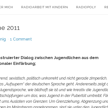
ER MICH
RADIOARBEIT MIT KINDERN
RADIOPOLY
R
e 2011
nig
1 Comment
truierter Dialog zwischen Jugendlichen aus dem
onaler Einfärbung;
erend, sexistisch, politisch unkorrekt und nicht gerade zimperlich
s „Aufsupern“ der deutschen Sprache geht. Andererseits zeigt 
gendsprache, wie bildhaft sie ist und wie kreativ die Jugendli
schöpfungen um das, was Jugend in der Pubertät umtreibt: Flir
geht ums Ausloten von Grenzen: Um Grenzziehung, Abgrenzung un
ngen im Mainstream angekommen, sind sie unter den Jugendlic