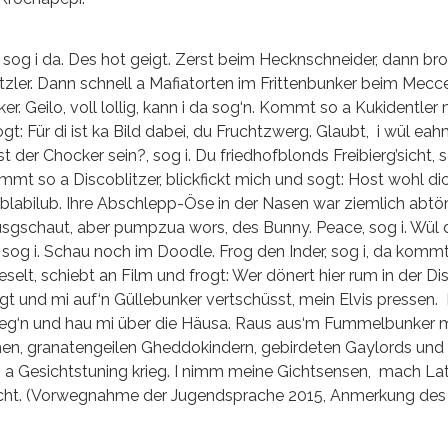
 sog i da. Des hot geigt. Zerst beim Hecknschneider, dann br
zler. Dann schnell a Mafiatorten im Frittenbunker beim Mecce
 Geilo, voll lollig, kann i da sog‘n. Kommt so a Kukidentler 
: Für di ist ka Bild dabei, du Fruchtzwerg. Glaubt, i wül eah
der Chocker sein?, sog i. Du friedhofblonds Freibierg’sicht, s
mmt so a Discoblitzer, blickfickt mich und sogt: Host wohl dic
 blabilub. Ihre Abschlepp-Öse in der Nasen war ziemlich abtör
schaut, aber pumpzua wors, des Bunny. Peace, sog i. Wül d
 sog i. Schau noch im Doodle. Frog den Inder, sog i, da kommt
selt, schiebt an Film und frogt: Wer dönert hier rum in der Di
ieagt und mi auf‘n Güllebunker vertschüsst, mein Elvis pressen.
 Flieg‘n und hau mi über die Häusa. Raus aus‘m Fummelbunker 
n, granatengeilen Gheddokindern, gebirdeten Gaylords und
i a Gesichtstuning krieg. I nimm meine Gichtsensen, mach L
cht. (Vorwegnahme der Jugendsprache 2015, Anmerkung des 