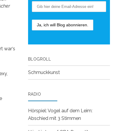
scher
rt war‘s
BLOGROLL
Schmuckkunst
smexy,
RADIO
e
angt
Hörspiel: Vogel auf dem Leim:
Abschied mit 3 Stimmen