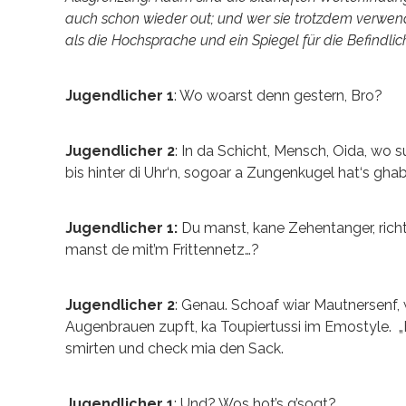
auch schon wieder out; und wer sie trotzdem verwend
als die Hochsprache und ein Spiegel für die Befindlich
Jugendlicher 1
: Wo woarst denn gestern, Bro?
Jugendlicher 2
: In da Schicht, Mensch, Oida, wo su
bis hinter di Uhr‘n, sogoar a Zungenkugel hat‘s ghab
Jugendlicher 1:
Du manst, kane Zehentanger, richt
manst de mit’m Frittennetz…?
Jugendlicher 2
: Genau. Schoaf wiar Mautnersenf,
Augenbrauen zupft, ka Toupiertussi im Emostyle
smirten und check mia den Sack.
Jugendlicher 1
: Und? Wos hot’s g’sogt?