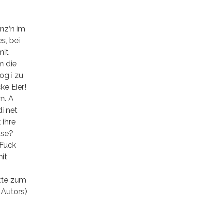
onz‘n im
s, bei
mit
m die
og i zu
ke Eier!
n. A
i net
 ihre
sse?
 Fuck
mit
atte zum
Autors)