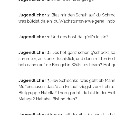
Jugendlicher 2
: Blas mir den Schuh auf, du Schmo
was büld’st da ein, du Wachstumsverweigerer. I hob k
Jugendlicher 1:
Und des host da g’foll’n loss’n?
Jugendlicher 2:
Des hot ganz schön g‘schockt, kann
sammeln, an klaner Tschikfick; und dann mitten in 
hob eahm auf de Box geb’n. Wülst es hearn? Hot 
Jugendlicher 3:
Hey Schischko, was geht ab Mann?
Muffensausen, dass’d an Einlauf kriegst vom Lehra.
Blutgruppe Nutella? I hob glaubt, du bist in der F
Malaga? Hahaha. Bist no dran?
Jugendlicher 1
:Immer voll der Plastikgangsta, da