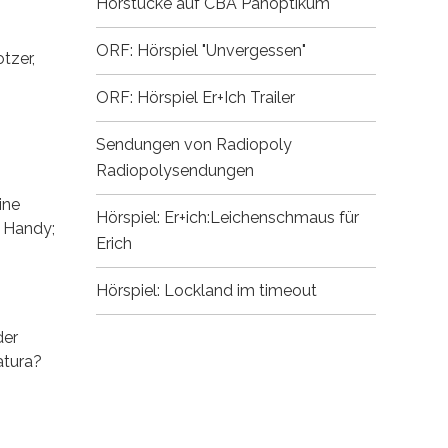
Hörstücke auf CBA
Panoptikum
ORF: Hörspiel "Unvergessen"
tzer,
ORF: Hörspiel Er+Ich
Trailer
Sendungen von Radiopoly
Radiopolysendungen
ine
Hörspiel: Er+ich:Leichenschmaus für
m Handy;
Erich
Hörspiel: Lockland im timeout
der
atura?