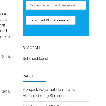
au’n,
mocht
man mit
 und
rn, des
BLOGROLL
 IS. De
Schmuckkunst
RADIO
Hörspiel: Vogel auf dem Leim:
Plan B.
Abschied mit 3 Stimmen