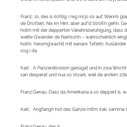
Franz: Jo, des is richtig; i reg mi jo so auf. Wenn’s
de Drotteln. Nix im Hirn, aber auf’d Stroß’n geh’n. 
hob’n mit der depperten Vakehrsberuhigung, dass 
weiße G’wander, de Narrisch’n – wahrscheinlich ein
hob’n herumg’wachlt mit eanare Taferln: Ausländer
sog i da.
Karl: A Panzerdisvision genügat und in zwa Woch’n, 
san desperat und nua so stoark, weil de andern z’d
Franz:Genau. Dass da Amerikana a so deppert is, wa
Karl: Angfang’n hot des Ganze mit’m Irak, samma si
Franz:Genau, des is…