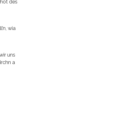
 hot des
’n, wia
wir uns
irchn a