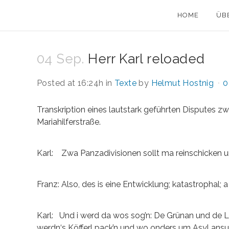
HOME
ÜB
04 Sep.
Herr Karl reloaded
Posted at 16:24h
in
Texte
by
Helmut Hostnig
0
Transkription eines lautstark geführten Disputes
Mariahilferstraße.
Karl: Zwa Panzadivisionen sollt ma reinschicken u
Franz: Also, des is eine Entwicklung; katastrophal;
Karl: Und i werd da wos sog’n: De Grünan und de Lin
werdn‘s Köfferl pack’n und wo onders um Asyl ansu