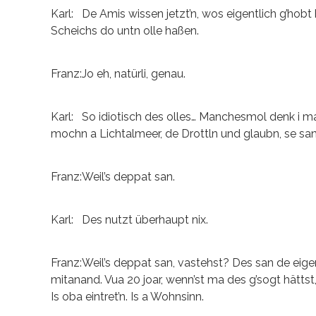
Karl: De Amis wissen jetzt’n, wos eigentlich g’hob
Scheichs do untn olle haßen.
Franz:Jo eh, natürli, genau.
Karl: So idiotisch des olles… Manchesmol denk i ma
mochn a Lichtalmeer, de Drottln und glaubn, se san
Franz:Weil’s deppat san.
Karl: Des nutzt überhaupt nix.
Franz:Weil’s deppat san, vastehst? Des san de eige
mitanand. Vua 20 joar, wenn’st ma des g’sogt hättst, 
Is oba eintret’n. Is a Wohnsinn.