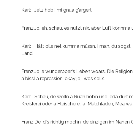
Karl: Jetz hob i mi gnua g’ärgert.
Franz:Jo, eh, schau, es nutzt nix, aber Luft könnma
Karl: Hätt olls net kumma müssn. I man, du sogst, 
Land.
Franz:Jo, a wunderboar‘s Leben woars. Die Religionen
a bissl a repression, okay jo, wos soll’s.
Karl: Schau, de wolln a Ruah hob’n und jeda durt m
Kreislerei oder a Fleischerei, a Mülchladen; Mea wü
Franz:De, di’s richtig moch’n, de einzigen im Nahen O