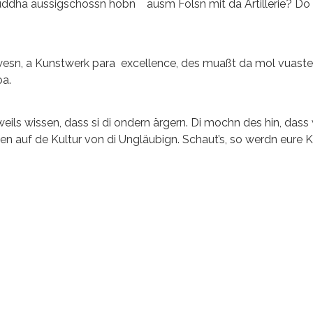
n Buddha aussigschossn hobn ausm Fölsn mit da Artillerie? Do
gwesn, a Kunstwerk para excellence, des muaßt da mol vuastell
oa.
ils wissen, dass si di ondern ärgern. Di mochn des hin, dass 
en auf de Kultur von di Ungläubign. Schaut’s, so werdn eure K