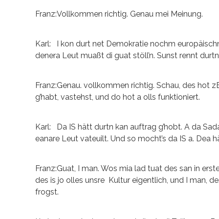
Franz:Vollkommen richtig. Genau mei Meinung.
Karl: I kon durt net Demokratie nochm europäischn 
denera Leut muaßt di guat stöll’n. Sunst rennt durtn 
Franz:Genau. vollkommen richtig. Schau, des hot z
g’habt, vastehst, und do hot a olls funktioniert.
Karl: Da IS hätt durtn kan auftrag g’hobt. A da Sa
eanare Leut vateuilt. Und so mocht’s da IS a. Dea hä
Franz:Guat, I man. Wos mia lad tuat des san in erster
des is jo olles unsre Kultur eigentlich, und I man, de
frogst.