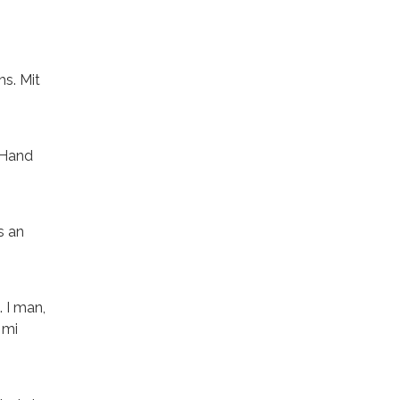
hs. Mit
 Hand
s an
. I man,
 mi