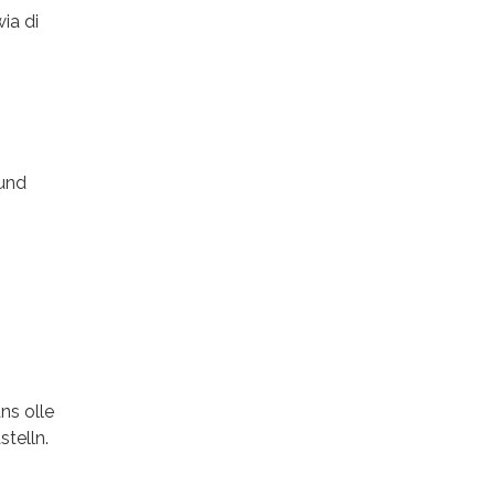
ia di
 und
ns olle
stelln.