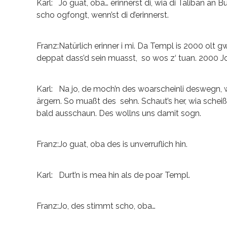
Karl: Jo guat, oba… erinnerst di, wia di Taliban a
scho ogfongt, wenn’st di d’erinnerst.
Franz:Natürlich erinner i mi. Da Templ is 2000 olt 
deppat dass’d sein muasst, so wos z‘ tuan. 2000 J
Karl: Na jo, de moch’n des woarscheinli deswegn, we
ärgern. So muaßt des sehn. Schaut’s her, wia scheiß
bald ausschaun. Des wollns uns damit sogn.
Franz:Jo guat, oba des is unverruflich hin.
Karl: Durt’n is mea hin als de poar Templ.
Franz:Jo, des stimmt scho, oba…