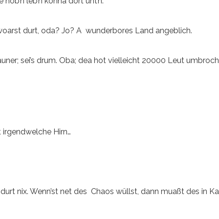
hob’n leb’n könna dort unt’n.
u woarst durt, oda? Jo? A wunderbores Land angeblich.
uner; sei’s drum. Oba; dea hot vielleicht 20000 Leut umbroch
t irgendwelche Hirn…
durt nix. Wenn’st net des Chaos wüllst, dann muaßt des in K