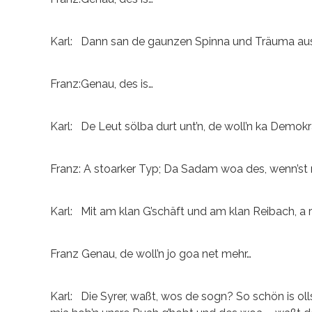
Karl: Dann san de gaunzen Spinna und Träuma aus 
Franz:Genau, des is…
Karl: De Leut sölba durt unt’n, de woll’n ka Demokr
Franz: A stoarker Typ; Da Sadam woa des, wenn’st 
Karl: Mit am klan G’schäft und am klan Reibach, a 
Franz Genau, de woll’n jo goa net mehr…
Karl: Die Syrer, waßt, wos de sogn? So schön is olls