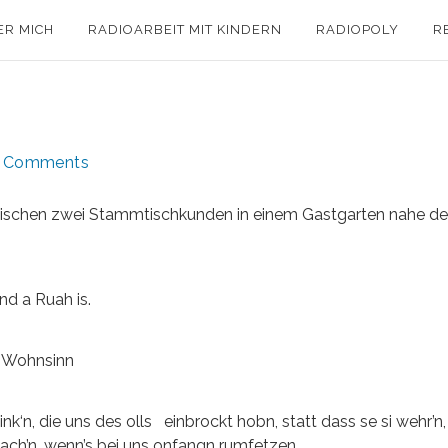
ER MICH
RADIOARBEIT MIT KINDERN
RADIOPOLY
R
 Comments
 zwischen zwei Stammtischkunden in einem Gastgarten nahe de
nd a Ruah is.
 a Wohnsinn
k‘n, die uns des olls einbrockt hobn, statt dass se si wehr’n,
ach’n, wenn’s bei uns onfangn rumfetzen.