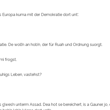
Europa kuma mit der Demokratie dort unt‘.
atie. De woll’n an hob’n, der für Ruah und Ordnung suorgt.
mi frogst.
ruhigs Leben, vastehst?
 g’wes’n unterm Assad. Dea hot se bereichert, is a Gauner, jo,