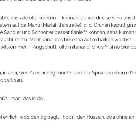
 glaub’n, dass de olle kumm’n könnan, do werdn’s se si no ansch
Gestern auf da Mahü (Mariahilferstraße), di di Grünan kaputt g’
de Sandler und Schnorrer besser flanier’n könnan, san’s ku
g’raucht mit’m Marihuana, des bei eana auf’m balkon wochst –
 willkommen – Ang’schütt olle mitanand. di wer’n si no wunde
in aner, wenn’s es richtig moch’n und der Spuk is vorbei mit’m
eppert san.
ß’t i man, des is do…
 ehrlich, wo’s den ogkraglt hob’n, den Hussein, oba ohne an 