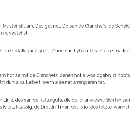
Muster eifüarn. Des get net. Do san de Clanchefs, de Scheic
nix, vastehst.
B. da Gadaffi ganz guat g’mocht in Lybien. Dea hot a stoarke
dam hot se mit de Clanchefs, denen hot a wos ogeb’n, di hob’n
tt durt a ka Leiberl, wenn a se net arrangieren tat.
 Linie, des san de Kulturgüta, die do, di unwiderruflich hin san
s is letztklassig, de Drottln, I man des is jo des letzte, wannst