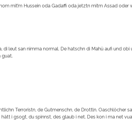
t hom mit’m Hussein oda Gadaffi oda jetztn mitm Assad oder w
, di leut san nimma normal. De hatschn di Mahü aufi und obi
 guat.
ntlichn Terroristn, de Gutmenschn, de Drottln. Oaschlöcher sa
hätt i gsogt, du spinnst, des glaub i net. Des kon i ma net vua