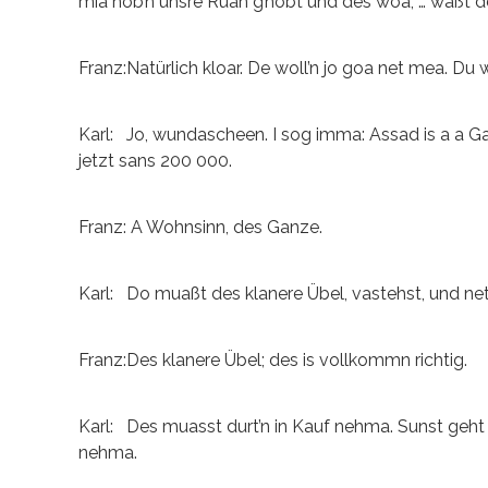
mia hob’n unsre Ruah g’hobt und des woa, … waßt de 
Franz:Natürlich kloar. De woll’n jo goa net mea. D
Karl: Jo, wundascheen. I sog imma: Assad is a a Ga
jetzt sans 200 000.
Franz: A Wohnsinn, des Ganze.
Karl: Do muaßt des klanere Übel, vastehst, und ne
Franz:Des klanere Übel; des is vollkommn richtig.
Karl: Des muasst durt’n in Kauf nehma. Sunst geht 
nehma.