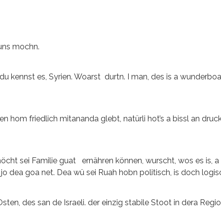
 uns mochn.
du kennst es, Syrien. Woarst durtn. I man, des is a wunderboa
 hom friedlich mitananda glebt, natürli hot’s a bissl an druck
öcht sei Familie guat ernähren können, wurscht, wos es is, a
 jo dea goa net. Dea wü sei Ruah hobn politisch, is doch logis
sten, des san de Israeli. der einzig stabile Stoot in dera Regio