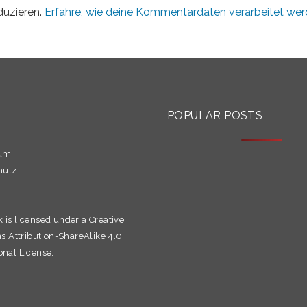
duzieren.
Erfahre, wie deine Kommentardaten verarbeitet wer
S
POPULAR POSTS
sum
hutz
k is licensed under a
Creative
Attribution-ShareAlike 4.0
onal License.