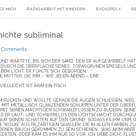
ER MICH
RADIOARBEIT MIT KINDERN
RADIOPOLY
R
ichte subliminal
 Comments
UND WARTETE, BIS SICH DER SAND, DEN ER AUFGEWIRBELT HAT
 DURCH DIE OBERFLÄCHE SEINES TOPASGRÜNEN SPIEGELS UN
BEM LICHT. ER FÜHLTE SICH GEBORGEN.
 MUTTER, DIE IHM – WIE JEDEN ABEND – EINE
ELLEICHT IST AKIM EIN FISCH.
M RÜCKEN UND WOLLTE GERADE DIE AUGEN SCHLIESSEN, WEIL E
H MIT METALLISCH GLÄNZENDEN SCHUPPEN UNTER DER OBERFLÄ
MIT SEINEN MÄCHTIGEN SCHWANZFLOSSEN ZU RUDERN. SEINE L
LS ER LAUT- UND SCHWERELOS DEN LICHTSCHACHT DURCHQUER
UR SEINEN SCHATTEN AUF DEN GRUND, SODASS ES IHM URPLÖT
WOLKE AUS PILZARTIGEN QUALLEN, DIE IN ALLEN FARBEN ZU G
ENEN BAUCH GEKOMMEN ZU SEIN SCHIENEN. WAS AKIM ABER 
DETEN, ODER KAM ES IHM NUR SO VOR: ICH LIEBE DICH!, FLÜST