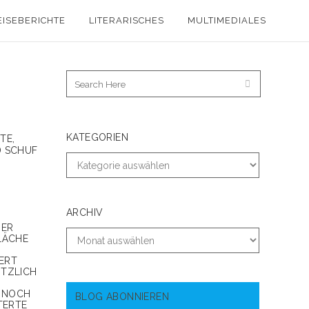
EISEBERICHTE
LITERARISCHES
MULTIMEDIALES
KATEGORIEN
TE,
D SCHUF
ARCHIV
R S
CHE D
T H
ZLICH K
NOCH M
BLOG ABONNIEREN
ERTE E