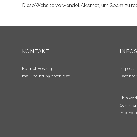
Diese Website verwendet Akismet, um Spam zu re
KONTAKT
INFO
Helmut Hostnig
Impres
mail:
helmut@hostnig.at
Datensc
This wor
Commons 
Internati