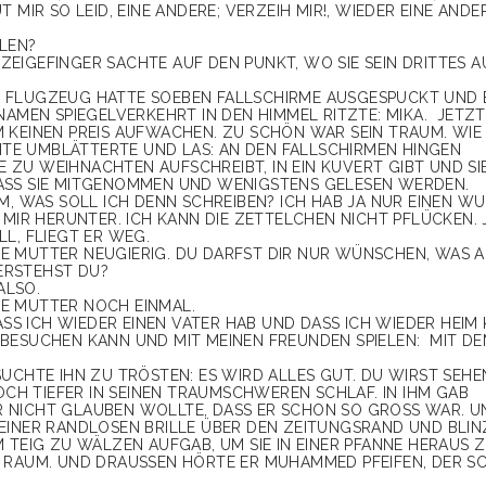
IR SO LEID, EINE ANDERE; VERZEIH MIR!, WIEDER EINE ANDERE
LLEN?
M ZEIGEFINGER SACHTE AUF DEN PUNKT, WO SIE SEIN DRITTES 
 EIN FLUGZEUG HATTE SOEBEN FALLSCHIRME AUSGESPUCKT UND 
NAMEN SPIEGELVERKEHRT IN DEN HIMMEL RITZTE: MIKA. JETZT
M KEINEN PREIS AUFWACHEN. ZU SCHÖN WAR SEIN TRAUM. WI
SEITE UMBLÄTTERTE UND LAS: AN DEN FALLSCHIRMEN HINGEN
 ZU WEIHNACHTEN AUFSCHREIBT, IN EIN KUVERT GIBT UND SI
DASS SIE MITGENOMMEN UND WENIGSTENS GELESEN WERDEN.
M, WAS SOLL ICH DENN SCHREIBEN? ICH HAB JA NUR EINEN W
 MIR HERUNTER. ICH KANN DIE ZETTELCHEN NICHT PFLÜCKEN. 
L, FLIEGT ER WEG.
E MUTTER NEUGIERIG. DU DARFST DIR NUR WÜNSCHEN, WAS A
ERSTEHST DU?
ALSO.
NE MUTTER NOCH EINMAL.
DASS ICH WIEDER EINEN VATER HAB UND DASS ICH WIEDER HEIM
 BESUCHEN KANN UND MIT MEINEN FREUNDEN SPIELEN: MIT D
UCHTE IHN ZU TRÖSTEN: ES WIRD ALLES GUT. DU WIRST SEHEN
NOCH TIEFER IN SEINEN TRAUMSCHWEREN SCHLAF. IN IHM GAB
AR NICHT GLAUBEN WOLLTE, DASS ER SCHON SO GROSS WAR. UND
INER RANDLOSEN BRILLE ÜBER DEN ZEITUNGSRAND UND BLINZEL
EIG ZU WÄLZEN AUFGAB, UM SIE IN EINER PFANNE HERAUS ZU 
AUM. UND DRAUSSEN HÖRTE ER MUHAMMED PFEIFEN, DER SCHO