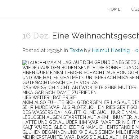
HOME
ÜB
16 Dez.
Eine Weihnachtsgesch
Posted at 23:35h
in
Texte
by
Helmut Hostnig
0
AKIM LAG AUF DEM GRUND EINES SEE’S 
WIEDER AUF DEN BODEN SENKTE. DIE SONNE DRANG
EINEN QUER EINFALLENDEN SCHACHT AUS HONIGGEL
UND WIE HAT ER GEATMET?, UNTERBRACH MIKA SEINE
GUTENACHTGESCHICHTE VORLAS.
DAS WEISS ICH NICHT, ANTWORTETE SEINE MUTTER. VI
MIKA GAB SICH DAMIT ZUFRIEDEN.
LIES WEITER!, BAT ER SIE.
AKIM ALSO FÜHLTE SICH GEBORGEN. ER LAG AUF DE
EHR MÜDE WAR, ALS PLÖTZLICH EIN RIESIGER FISC
ES WASSERS DAHINGLITT, OHNE AUCH NUR EINMAL 
EBLOSEN AUGEN STARRTEN AUF AKIM HINUNTER. A
ATTE UND GENAU ÜBER IHM WAR, WARF ER NICHT N
ALT WURDE, GLEICHZEITIG NÄMLICH ENTSTAND EINE 
LÜHEN BEGANNEN UND WIE AUS SEINEM MILCHFARB
EHR ERSTAUNTE, WAR, DASS SIE ALLE AUF IHN EINRE