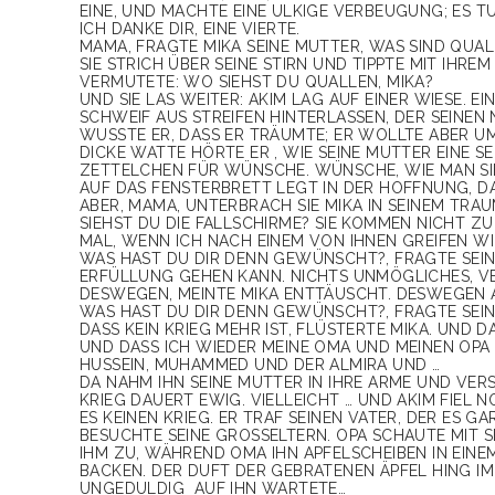
INE, UND MACHTE EINE ULKIGE VERBEUGUNG; ES TUT M
CH DANKE DIR, EINE VIERTE.
MAMA, FRAGTE MIKA SEINE MUTTER, WAS SIND QUA
SIE STRICH ÜBER SEINE STIRN UND TIPPTE MIT IHRE
VERMUTETE: WO SIEHST DU QUALLEN, MIKA?
UND SIE LAS WEITER: AKIM LAG AUF EINER WIESE.
SCHWEIF AUS STREIFEN HINTERLASSEN, DER SEINEN 
WUSSTE ER, DASS ER TRÄUMTE; ER WOLLTE ABER U
DICKE WATTE HÖRTE ER , WIE SEINE MUTTER EINE 
ZETTELCHEN FÜR WÜNSCHE. WÜNSCHE, WIE MAN SIE
AUF DAS FENSTERBRETT LEGT IN DER HOFFNUNG, 
ABER, MAMA, UNTERBRACH SIE MIKA IN SEINEM TRAU
SIEHST DU DIE FALLSCHIRME? SIE KOMMEN NICHT ZU
MAL, WENN ICH NACH EINEM VON IHNEN GREIFEN WIL
WAS HAST DU DIR DENN GEWÜNSCHT?, FRAGTE SEIN
ERFÜLLUNG GEHEN KANN. NICHTS UNMÖGLICHES, V
DESWEGEN, MEINTE MIKA ENTTÄUSCHT. DESWEGEN 
WAS HAST DU DIR DENN GEWÜNSCHT?, FRAGTE SEI
DASS KEIN KRIEG MEHR IST, FLÜSTERTE MIKA. UND 
UND DASS ICH WIEDER MEINE OMA UND MEINEN OPA
HUSSEIN, MUHAMMED UND DER ALMIRA UND …
DA NAHM IHN SEINE MUTTER IN IHRE ARME UND VERS
KRIEG DAUERT EWIG. VIELLEICHT … UND AKIM FIEL 
ES KEINEN KRIEG. ER TRAF SEINEN VATER, DER ES G
ESUCHTE SEINE GROSSELTERN. OPA SCHAUTE MIT SE
M ZU, WÄHREND OMA IHN APFELSCHEIBEN IN EINEM T
CKEN. DER DUFT DER GEBRATENEN ÄPFEL HING IM R
EDULDIG AUF IHN WARTETE…