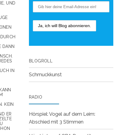
, UND I
AUGE
EINEN
E DURCH
E DANN
UNSCH.
BLOGROLL
JEDES
UCH IN
Schmuckkunst
 KANN
EM
RADIO
. KEIN
Hörspiel: Vogel auf dem Leim:
 ER B
TE IH
Abschied mit 3 Stimmen
BA
N UNG