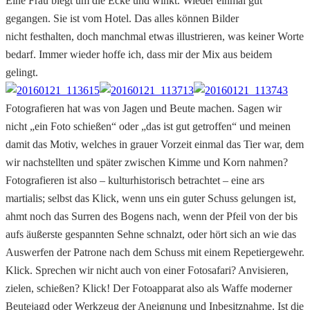
Eine Frau biegt um die Ecke und winkt. Wieder einmal gut
gegangen. Sie ist vom Hotel. Das alles können Bilder
nicht festhalten, doch manchmal etwas illustrieren, was keiner Worte
bedarf. Immer wieder hoffe ich, dass mir der Mix aus beidem
gelingt.
Fotografieren hat was von Jagen und Beute machen. Sagen wir
nicht „ein Foto schießen“ oder „das ist gut getroffen“ und meinen
damit das Motiv, welches in grauer Vorzeit einmal das Tier war, dem
wir nachstellten und später zwischen Kimme und Korn nahmen?
Fotografieren ist also – kulturhistorisch betrachtet – eine ars
martialis; selbst das Klick, wenn uns ein guter Schuss gelungen ist,
ahmt noch das Surren des Bogens nach, wenn der Pfeil von der bis
aufs äußerste gespannten Sehne schnalzt, oder hört sich an wie das
Auswerfen der Patrone nach dem Schuss mit einem Repetiergewehr.
Klick. Sprechen wir nicht auch von einer Fotosafari? Anvisieren,
zielen, schießen? Klick! Der Fotoapparat also als Waffe moderner
Beutejagd oder Werkzeug der Aneignung und Inbesitznahme. Ist die