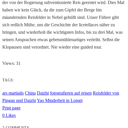
der von der Regierung subventionierte Reis geerntet wird. Dies Mal
haben wir kein Glück, da die zum Gipfel der Berge hin
mäandernden Reisfelder in Nebel gehüllt sind. Unser Führer gibt
sich redlich Mühe, uns die Geschichte der licetellaces näher zu
bringen, und wiederholt die wichtigsten Infos, bis zu drei Mal, was
seinen Ansprachen etwas gebetsmühlenartiges verleiht. Selbst die
Klopausen sind verordnet. Nie wieder eine guided tour.
Views: 31
TAGS:
ars martialis
China
Daizhi
fotografieren auf reisen
Reisfelder von
Pingan und Daizhi
Yao Minderheit in Longji
Print page
0
Likes
2 COMMENTS