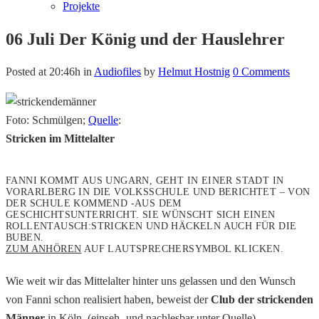
Projekte
06 Juli
Der König und der Hauslehrer
Posted at 20:46h
in
Audiofiles
by
Helmut Hostnig
0 Comments
Foto: Schmülgen;
Quelle
:
Stricken im Mittelalter
FANNI KOMMT AUS UNGARN, GEHT IN EINER STADT IN
VORARLBERG IN DIE VOLKSSCHULE UND BERICHTET – VON
DER SCHULE KOMMEND -AUS DEM
GESCHICHTSUNTERRICHT. SIE WÜNSCHT SICH EINEN
ROLLENTAUSCH:STRICKEN UND HÄCKELN AUCH FÜR DIE
BUBEN.
ZUM ANHÖREN
AUF LAUTSPRECHERSYMBOL KLICKEN.
Wie weit wir das Mittelalter hinter uns gelassen und den Wunsch
von Fanni schon realisiert haben, beweist der
Club der strickenden
Männer
in Köln. (einseh- und nachlesbar unter Quelle)