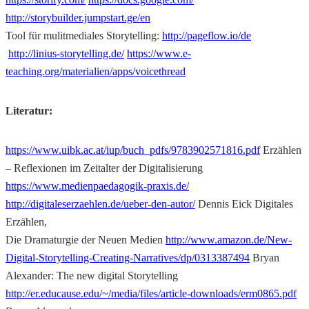
http://storybuilder.jumpstart.ge/en
Tool für mulitmediales Storytelling:
http://pageflow.io/de
http://linius-storytelling.de/
https://www.e-
teaching.org/materialien/apps/voicethread
Literatur:
https://www.uibk.ac.at/iup/buch_pdfs/9783902571816.pdf
Erzählen
– Reflexionen im Zeitalter der Digitalisierung
https://www.medienpaedagogik-praxis.de/
http://digitaleserzaehlen.de/ueber-den-autor/
Dennis Eick Digitales
Erzählen,
Die Dramaturgie der Neuen Medien
http://www.amazon.de/New-
Digital-Storytelling-Creating-Narratives/dp/0313387494
Bryan
Alexander: The new digital Storytelling
http://er.educause.edu/~/media/files/article-downloads/erm0865.pdf