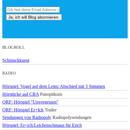
BLOGROLL
Schmuckkunst
RADIO
Hörspiel: Vogel auf dem Leim: Abschied mit 3 Stimmen
Hörstücke auf CBA
Panoptikum
ORF: Hörspiel "Unvergessen"
ORF: Hörspiel Er+Ich
Trailer
Sendungen von Radiopoly
Radiopolysendungen
Hörspiel: Er+ich:Leichenschmaus für Erich