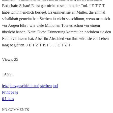
Botschaft: Schau! Es ist gar nicht so schlimm der Tod. J E T Z T
habe ich ihn endlich besiegt. Es erinnert sie an Mutter, die einmal
schalkhaft gemeint hat: Sterben ist nicht so schlimm, wenn man sich
vor Augen führt, wie viele Millionen Tote es schon vor einem
überlebt haben. Nein: Diese Erinnerung kommt ihr, nachdem sie den
Raum verlassen hat. Aber ihr Abschied von ihm wird sie ein Leben
lang begleiten. J E T Z T IST … J E T Z T.
Views: 25
TAGS:
jetzt
kurzgeschichte tod
sterben
tod
Print page
0
Likes
NO COMMENTS