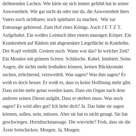
dröhnenden Lachen. Wie klein sie sich immer gefühlt hat in seiner
Anwesenheit. Wie gar nicht da oder nur da, die Anwesenheit ihres
Vaters noch sichtbarer, noch spürbarer zu machen. Wie zur
Entourage gehörend. Zum Hof eines Königs. Auch J E T Z T.
Aufgebahrt. Ein weißes Leintuch über einem massigen Körper. Ein
Krankenbett auf Rädern mit abgesenkter Liegefläche in Kniehöhe.
Der Kopf verhüllt. Gestern noch. Wann war das? In welcher Zeit?
Ein Monitor mit grünem Screen. Schläuche. Kabel. Intubiert. Seine
Augen, die nichts mehr festhalten können, keinen Blickkontakt
suchen, irrlichternd, verzweifelt. Was sagen? Was ihm sagen? Er
weiß es doch besser. Er weiß es, dass es keine Hoffnung mehr gibt.
Dass nichts mehr getan werden kann. Dass ein Organ nach dem
anderen seinen Dienst aufgibt. Dass er sterben muss. Was noch
sagen? Es wird alles gut? Ich liebe dich? Ja. Das hätte sie sagen
können, sollen, nein, müssen. Aber sie hat es nicht gesagt. Sie hat
geschwiegen. Herzdruckmassage. Die wievielte? Froh, dass sie die
Ärzte fortschicken. Morgen. Ja, Morgen.