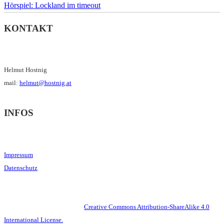
Hörspiel: Lockland im timeout
KONTAKT
Helmut Hostnig
mail:
helmut@hostnig.at
INFOS
Impressum
Datenschutz
This work is licensed under a
Creative Commons Attribution-ShareAlike 4.0
International License.