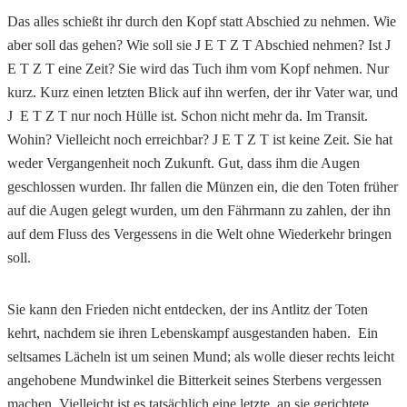
Das alles schießt ihr durch den Kopf statt Abschied zu nehmen. Wie
aber soll das gehen? Wie soll sie J E T Z T Abschied nehmen? Ist J
E T Z T eine Zeit? Sie wird das Tuch ihm vom Kopf nehmen. Nur
kurz. Kurz einen letzten Blick auf ihn werfen, der ihr Vater war, und
J E T Z T nur noch Hülle ist. Schon nicht mehr da. Im Transit.
Wohin? Vielleicht noch erreichbar? J E T Z T ist keine Zeit. Sie hat
weder Vergangenheit noch Zukunft. Gut, dass ihm die Augen
geschlossen wurden. Ihr fallen die Münzen ein, die den Toten früher
auf die Augen gelegt wurden, um den Fährmann zu zahlen, der ihn
auf dem Fluss des Vergessens in die Welt ohne Wiederkehr bringen
soll.
Sie kann den Frieden nicht entdecken, der ins Antlitz der Toten
kehrt, nachdem sie ihren Lebenskampf ausgestanden haben. Ein
seltsames Lächeln ist um seinen Mund; als wolle dieser rechts leicht
angehobene Mundwinkel die Bitterkeit seines Sterbens vergessen
machen. Vielleicht ist es tatsächlich eine letzte, an sie gerichtete