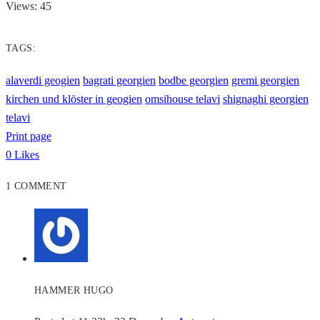
Views: 45
TAGS:
alaverdi geogien
bagrati georgien
bodbe georgien
gremi georgien
kirchen und klöster in geogien
omsihouse telavi
shignaghi georgien
telavi
Print page
0
Likes
1 COMMENT
HAMMER HUGO