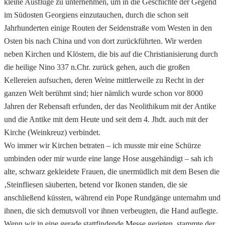
kleine Ausflüge zu unternehmen, um in die Geschichte der Gegend
im Südosten Georgiens einzutauchen, durch die schon seit
Jahrhunderten einige Routen der Seidenstraße vom Westen in den
Osten bis nach China und von dort zurückführten. Wir werden
neben Kirchen und Klöstern, die bis auf die Christianisierung durch
die heilige Nino 337 n.Chr. zurück gehen, auch die großen
Kellereien aufsuchen, deren Weine mittlerweile zu Recht in der
ganzen Welt berühmt sind; hier nämlich wurde schon vor 8000
Jahren der Rebensaft erfunden, der das Neolithikum mit der Antike
und die Antike mit dem Heute und seit dem 4. Jhdt. auch mit der
Kirche (Weinkreuz) verbindet.
Wo immer wir Kirchen betraten – ich musste mir eine Schürze
umbinden oder mir wurde eine lange Hose ausgehändigt – sah ich
alte, schwarz gekleidete Frauen, die unermüdlich mit dem Besen die
‚Steinfliesen säuberten, betend vor Ikonen standen, die sie
anschließend küssten, während ein Pope Rundgänge unternahm und
ihnen, die sich demutsvoll vor ihnen verbeugten, die Hand auflegte.
Wenn wir in eine gerade stattfindende Messe gerieten, stammte der