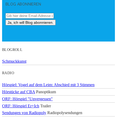
BLOG ABONNIEREN
BLOGROLL
Schmuckkunst
RADIO
Hörspiel: Vogel auf dem Leim: Abschied mit 3 Stimmen
Hörstücke auf CBA
Panoptikum
ORF: Hörspiel "Unvergessen"
ORF: Hörspiel Er+Ich
Trailer
Sendungen von Radiopoly
Radiopolysendungen