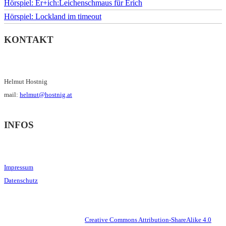
Hörspiel: Er+ich:Leichenschmaus für Erich
Hörspiel: Lockland im timeout
KONTAKT
Helmut Hostnig
mail:
helmut@hostnig.at
INFOS
Impressum
Datenschutz
This work is licensed under a
Creative Commons Attribution-ShareAlike 4.0