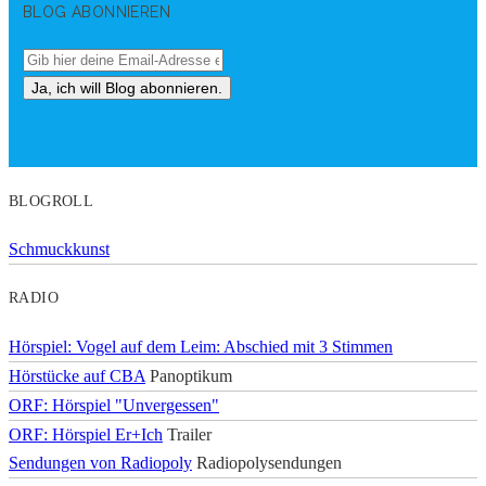
BLOG ABONNIEREN
BLOGROLL
Schmuckkunst
RADIO
Hörspiel: Vogel auf dem Leim: Abschied mit 3 Stimmen
Hörstücke auf CBA
Panoptikum
ORF: Hörspiel "Unvergessen"
ORF: Hörspiel Er+Ich
Trailer
Sendungen von Radiopoly
Radiopolysendungen