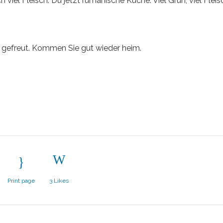
viel Fleisch. Du jetzt rumänische Küche: Viel Grün, viel Fleisc
r gefreut. Kommen Sie gut wieder heim.
Print page
3
Likes