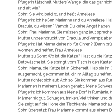
Pflegerin tätschelt Mutters Wange, die das gar nic
und alt wie?
Sohn: Sie wird bald 91 und heißt Anneliese.
Pflegerin: Ich heißen Marianne und du Anneliese. 
Dracula, du wissen? Vampir. Du keine Angst haben. I
Sohn: Frau Marianne. Sie müssen ganz laut sprech
Mutter unbeeindruckt von Dracula und Vampir, aber
Pflegerin: Hat Mama deine nix für Ohren? (Dann brüll
wohnen und helfen, Frau Anneliese.
Mutter zu Sohn: Wo ist die Katze? Hast du die Kat
Bettwäsche ist. Sie springt vom Tisch in den Kast
Sohn: Mama, die Katze ist in Sicherheit. Hab sie im
ausgemacht, gekommen ist, dir im Alltag zu helfen.
Mutter richtet sich auf: Ach so. Sie kommen aus R
Mariannen in meinem Leben gehabt. Meine Schweste
Pflegerin: Ich kommen aus kleine Dorf in Rumänia. (
Männer nix gut. Schlagen, trinken. Viel trinken und
Sie zeigt auf die Höhe der Tischkante. Mama schaut
Sohn übersetzt: Frau Marianne kommt aus einem Dor