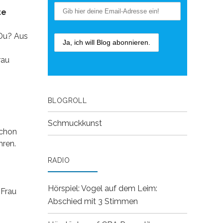
te
 Du? Aus
rau
BLOGROLL
Schmuckkunst
schon
hren.
RADIO
Hörspiel: Vogel auf dem Leim:
 Frau
Abschied mit 3 Stimmen