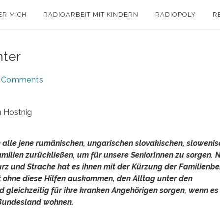
ER MICH
RADIOARBEIT MIT KINDERN
RADIOPOLY
R
nter
 Comments
a Hostnig
alle jene rumänischen, ungarischen slovakischen, sloweni
amilien zurückließen, um für unsere SeniorInnen zu sorgen. 
urz und Strache hat es ihnen mit der Kürzung der Familienbei
zt ohne diese Hilfen auskommen, den Alltag unter den
leichzeitig für ihre kranken Angehörigen sorgen, wenn es
n Bundesland wohnen.