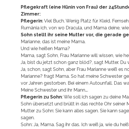
Pflegekraft (eine Hünin von Frau) der 24Stund
Zimmer:
Pflegerin
: Viel Buch. Wenig Platz für Kleid. Ferns
Rumänia ich, von wo Dracula, und Mama deine, wie
Sohn stellt ihr seine Mutter vor, die gerade g
Marianne, das ist meine Mama.
Und wie heißen Mama?
Mama, sagt Sohn, Frau Marianne will wissen, wie he
Ja, bist du jetzt schon ganz blöd?, sagt Mutter. Du w
Ja, schon, sagt Sohn, aber Frau Marianne weiß es no
Marianne? fragt Mama. So hat meine Schwester gehe
vor Jahren gestorben. Bei einem Autounfall. Das war 
Meine Schwester und ihr Mann….
Pflegerin zu Sohn
: Wie soll ich sagen zu deine 
Sohn übersetzt und brüllt in das rechte Ohr seiner M
Mutter zu Sohn: Sie kann alles sagen. Sie kann sage
sagen.
Sohn: Ja, Mama. Sag ihr das. Ich weiß ja, wie du heiß