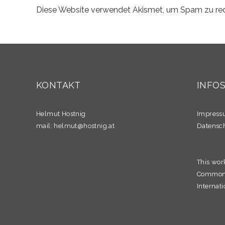
Diese Website verwendet Akismet, um Spam zu re
KONTAKT
INFO
Helmut Hostnig
Impres
mail:
helmut@hostnig.at
Datensc
This wor
Commons 
Internati