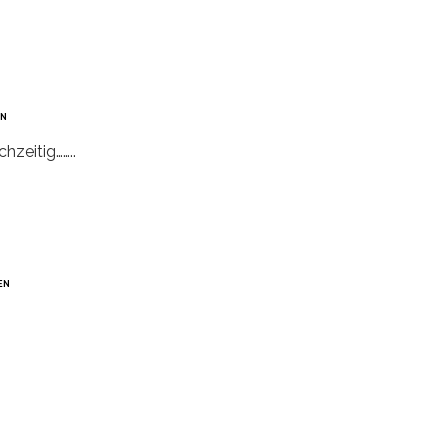
N
zeitig……..
EN