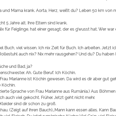
Papa und Mama krank. Aorta, Herz, weißt du? Leben 50 km von 
 5 Jahre alt. Ihre Eltern sind krank.
Nix für Feiglinge, hat einer gesagt, der es g’wusst hat. Wer war
Buch, viel wissen. Ich nix Zeit für Buch. Ich arbeiten. Jetzt ic
Rollestuhl auch nix? Nix mehr rausgehen? Und du? Du haben 
üche und Bad, ja?
nschwester. Ah. Gute Beruf. Ich Köchin.
au Marianne ist Köchin gewesen. Da wird es dir aber gut ge
 Köchin.
zierte Sprache von Frau Marianne aus Rumänia.) Aus Böhmen
uch viel gekocht. Früher. Jetzt geht nicht mehr.
eider sind dir schon zu groß.
chau. (Zeigt auf ihren Bauch)…Mann kann essen alles. Kann B