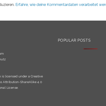
duzieren.
Erfahre, wie deine Kommentardaten verarbeitet wer
S
POPULAR POSTS
sum
hutz
k is licensed under a
Creative
Attribution-ShareAlike 4.0
onal License.