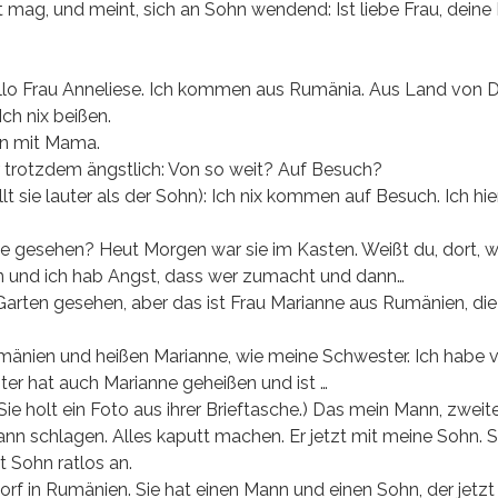
ht mag, und meint, sich an Sohn wendend: Ist liebe Frau, dei
Hallo Frau Anneliese. Ich kommen aus Rumänia. Aus Land von D
ch nix beißen.
en mit Mama.
 trotzdem ängstlich: Von so weit? Auf Besuch?
t sie lauter als der Sohn): Ich nix kommen auf Besuch. Ich hie
ze gesehen? Heut Morgen war sie im Kasten. Weißt du, dort, w
en und ich hab Angst, dass wer zumacht und dann…
 Garten gesehen, aber das ist Frau Marianne aus Rumänien, die
umänien und heißen Marianne, wie meine Schwester. Ich habe v
r hat auch Marianne geheißen und ist …
Sie holt ein Foto aus ihrer Brieftasche.) Das mein Mann, zweit
 dann schlagen. Alles kaputt machen. Er jetzt mit meine Sohn. 
 Sohn ratlos an.
f in Rumänien. Sie hat einen Mann und einen Sohn, der jetzt