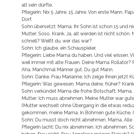
alt sein dürfte.
Pflegerin: Nix 5 Jahre. 15 Jahre. Von erste Mann. 
Dorf.
Sohn übersetzt: Mama. Ihr Sohn ist schon 15 und nicht
Mutter: Soso. Krank. Ja, alt werden ist nicht schön. 
schnell? Weißt du, wer das war?
Sohn: Ich glaube, ein Schauspieler.
Pflegerin: Liebe Mama du haben. Und viel wissen. Viel 
weil immer mit alte Frauen. Deine Mama Rollator? 
Aha. Manchmal Männer gut. Du gut Mann.
Sohn: Danke. Frau Marianne. Ich zeige Ihnen jetzt K
Pflegerin: Was gewesen, Mama deine, früher? Kranke
Sohn verkündet Mama die frohe Botschaft: Mama, Fr
Mutter: Ich muss abnehmen. Meine Mutter war gute
(Mutter wechselt ohne Übergang in die etwas redu
gekommen, meine Mama. In Böhmen gute Küche. Ich a
Sohn: Du musst doch nicht abnehmen, Mama. Alle Kl
Pflegerin lacht: Du nix abnehmen. Ich abnehmen. S