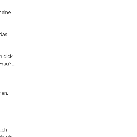
meine
 das
h dick,
Frau?….
hen.
auch