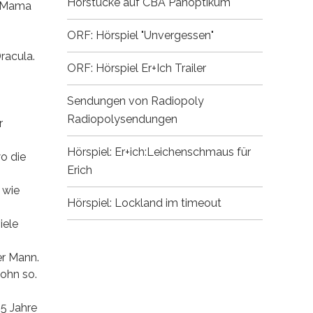
Hörstücke auf CBA
Panoptikum
ne Mama
ORF: Hörspiel "Unvergessen"
racula.
ORF: Hörspiel Er+Ich
Trailer
Sendungen von Radiopoly
Radiopolysendungen
r
Hörspiel: Er+ich:Leichenschmaus für
o die
Erich
 wie
Hörspiel: Lockland im timeout
iele
er Mann.
Sohn so.
 5 Jahre