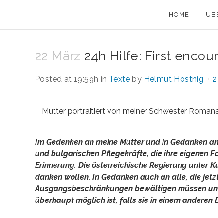
HOME
ÜB
22 März
24h Hilfe: First encou
Posted at 19:59h
in
Texte
by
Helmut Hostnig
2
Mutter portraitiert von meiner Schwester Roman
Im Gedenken an meine Mutter und in Gedanken an 
und bulgarischen Pflegekräfte, die ihre eigenen F
Erinnerung: Die österreichische Regierung unter K
danken wollen. In Gedanken auch an alle, die jet
Ausgangsbeschränkungen bewältigen müssen und g
überhaupt möglich ist, falls sie in einem andere