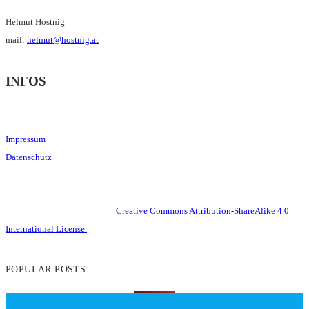
Helmut Hostnig
mail:
helmut@hostnig.at
INFOS
Impressum
Datenschutz
This work is licensed under a
Creative Commons Attribution-ShareAlike 4.0
International License.
POPULAR POSTS