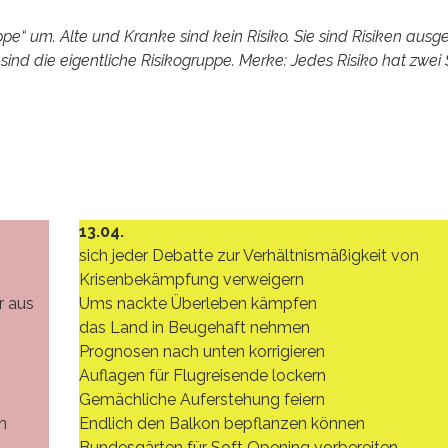
ppe“ um. Alte und Kranke sind kein Risiko. Sie sind Risiken ausge
nd die eigentliche Risikogruppe. Merke: Jedes Risiko hat zwei 
13.04.
sich jeder Debatte zur Verhältnismäßigkeit von
Krisenbekämpfung verweigern
r aus
Ums nackte Überleben kämpfen
das Land in Beugehaft nehmen
Prognosen nach unten korrigieren
Auflagen für Flugreisende lockern
Gemächliche Auferstehung feiern
n
Endlich den Balkon bepflanzen können
Bundesgärten für Soft Opening vorbereiten