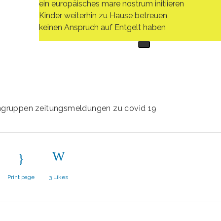
ein europäisches mare nostrum initiieren
Kinder weiterhin zu Hause betreuen
keinen Anspruch auf Entgelt haben
mgruppen
zeitungsmeldungen zu covid 19
Print page
3
Likes