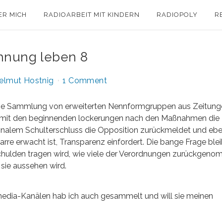
ER MICH
RADIOARBEIT MIT KINDERN
RADIOPOLY
R
chnung leben 8
elmut Hostnig
1 Comment
eine Sammlung von erweiterten Nennformgruppen aus Zeitun
s mit den beginnenden lockerungen nach den Maßnahmen die
tionalem Schulterschluss die Opposition zurückmeldet und eb
arre erwacht ist, Transparenz einfordert. Die bange Frage blei
hulden tragen wird, wie viele der Verordnungen zurückgen
 sie aussehen wird.
media-Kanälen hab ich auch gesammelt und will sie meinen