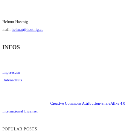
Helmut Hostnig
mail:
helmut@hostnig.at
INFOS
Impressum
Datenschutz
This work is licensed under a
Creative Commons Attribution-ShareAlike 4.0
International License.
POPULAR POSTS