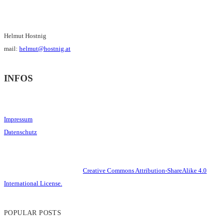
Helmut Hostnig
mail:
helmut@hostnig.at
INFOS
Impressum
Datenschutz
This work is licensed under a
Creative Commons Attribution-ShareAlike 4.0
International License.
POPULAR POSTS