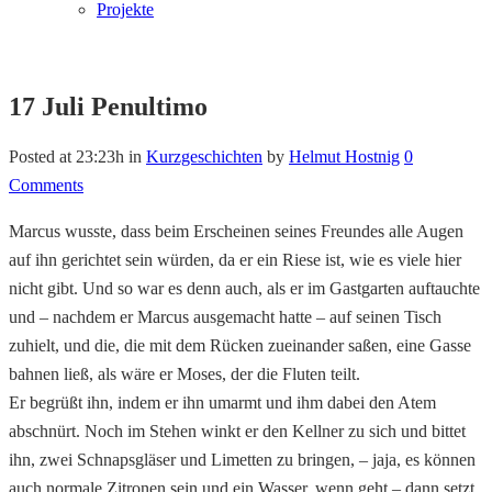
Projekte
17 Juli
Penultimo
Posted at 23:23h
in
Kurzgeschichten
by
Helmut Hostnig
0
Comments
Marcus wusste, dass beim Erscheinen seines Freundes alle Augen
auf ihn gerichtet sein würden, da er ein Riese ist, wie es viele hier
nicht gibt. Und so war es denn auch, als er im Gastgarten auftauchte
und – nachdem er Marcus ausgemacht hatte – auf seinen Tisch
zuhielt, und die, die mit dem Rücken zueinander saßen, eine Gasse
bahnen ließ, als wäre er Moses, der die Fluten teilt.
Er begrüßt ihn, indem er ihn umarmt und ihm dabei den Atem
abschnürt. Noch im Stehen winkt er den Kellner zu sich und bittet
ihn, zwei Schnapsgläser und Limetten zu bringen, – jaja, es können
auch normale Zitronen sein und ein Wasser, wenn geht – dann setzt