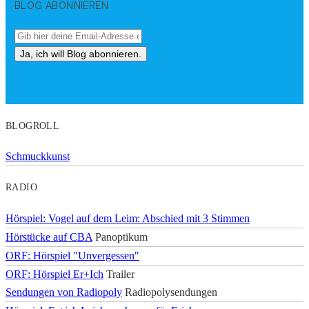
BLOG ABONNIEREN
BLOGROLL
Schmuckkunst
RADIO
Hörspiel: Vogel auf dem Leim: Abschied mit 3 Stimmen
Hörstücke auf CBA
Panoptikum
ORF: Hörspiel "Unvergessen"
ORF: Hörspiel Er+Ich
Trailer
Sendungen von Radiopoly
Radiopolysendungen