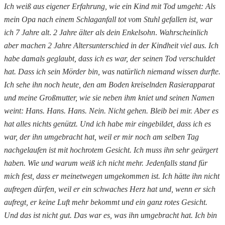
Ich weiß aus eigener Erfahrung, wie ein Kind mit Tod umgeht: Als
mein Opa nach einem Schlaganfall tot vom Stuhl gefallen ist, war
ich 7 Jahre alt
.
2 Jahre älter als dein Enkelsohn
.
Wahrscheinlich
aber machen 2 Jahre Altersunterschied in der Kindheit viel aus.
Ich
habe damals geglaubt, dass ich es war, der seinen Tod verschuldet
hat. Dass ich sein Mörder bin, was natürlich niemand wissen durfte.
Ich sehe ihn noch heute, den am Boden kreiselnden Rasierapparat
und meine Großmutter, wie sie neben ihm kniet und seinen Namen
weint: Hans. Hans. Hans. Nein. Nicht gehen. Bleib bei mir. Aber es
hat alles nichts genützt. Und ich habe mir eingebildet, dass ich es
war, der ihn umgebracht hat, weil er mir noch am selben Tag
nachgelaufen ist mit hochrotem Gesicht. Ich muss ihn sehr geärgert
haben. Wie und warum weiß ich nicht mehr. Jedenfalls stand für
mich fest, dass er meinetwegen umgekommen ist. Ich hätte ihn nicht
aufregen dürfen, weil er ein schwaches Herz hat und, wenn er sich
aufregt, er keine Luft mehr bekommt und ein ganz rotes Gesicht.
Und das ist nicht gut. Das war es, was ihn umgebracht hat. Ich bin