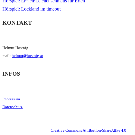
Hörspiel: Er+ich:Leichenschmaus für Erich
Hörspiel: Lockland im timeout
KONTAKT
Helmut Hostnig
mail:
helmut@hostnig.at
INFOS
Impressum
Datenschutz
This work is licensed under a
Creative Commons Attribution-ShareAlike 4.0