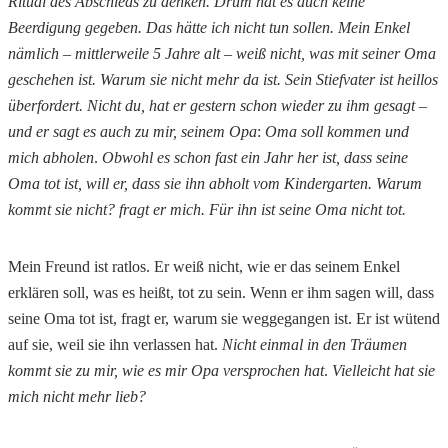
Ritual des Abschieds zu denken. Drum hat es auch keine
Beerdigung gegeben. Das hätte ich nicht tun sollen. Mein Enkel
nämlich – mittlerweile 5 Jahre alt – weiß nicht, was mit seiner Oma
geschehen ist. Warum sie nicht mehr da ist. Sein Stiefvater ist heillos
überfordert.
Nicht du, hat er gestern schon wieder zu ihm gesagt
–
und er sagt es auch zu mir, seinem Opa
:
Oma soll kommen und
mich abholen
.
Obwohl es schon fast ein Jahr her ist, dass seine
Oma tot ist, will er, dass sie ihn abholt vom Kindergarten. Warum
kommt sie nicht? fragt er mich. Für ihn ist seine Oma nicht tot.
Mein Freund ist ratlos. Er weiß nicht, wie er das seinem Enkel
erklären soll, was es heißt, tot zu sein. Wenn er ihm sagen will, dass
seine Oma tot ist, fragt er, warum sie weggegangen ist. Er ist wütend
auf sie, weil sie ihn verlassen hat.
Nicht einmal in den Träumen
kommt sie zu mir, wie es mir Opa versprochen hat
.
Vielleicht hat sie
mich nicht mehr lieb?