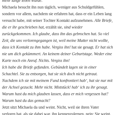
mehr lange leben würde
.
Michaela besucht ihn nun täglich, weniger aus Schuldgefühlen,
sondern vor allem, nachdem sie erfahren hat, dass er ein Leben lang
versucht habe, mit seiner Tochter Kontakt aufzunehmen.
Alle Briefe,
die er ihr geschrieben hat
, erzählt sie,
sind wieder
zurückgekommen
.
Ich glaube, dass ihn das gebrochen hat.
So viel
Zeit, die uns verlorengegangen ist, weil meine Mutter nicht wollte,
dass ich Kontakt zu ihm habe. Vergiss ihn!
hat sie gesagt
. Er hat sich
nie um dich gekümmert. An keinem deiner Geburtstage. Weder eine
Karte noch ein Anruf. Nichts. Vergiss ihn!
Ich habe die Briefe gefunden. Gebündelt lagen sie in einer
Schachtel. Sie zu entsorgen, hat sie sich doch nicht getraut.
Nachdem ich sie mit meinem Fund konfrontiert hab‘, hat sie nur mit
der Achsel gezuckt. Mehr nicht. Miststück! hab‘ ich zu ihr gesagt.
Warum hast du mich glauben lassen, dass er mich vergessen hat?
Warum hast du das gemacht?
Jetzt sitzt Michaela da und weint. Nicht, weil sie ihren Vater
verloren hat, als sie dabei war, ihn kennenzulernen, nein: Sie weint,