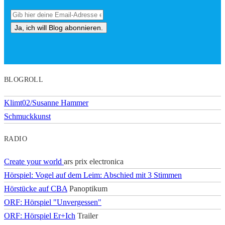
BLOGROLL
Klimt02/Susanne Hammer
Schmuckkunst
RADIO
Create your world
ars prix electronica
Hörspiel: Vogel auf dem Leim: Abschied mit 3 Stimmen
Hörstücke auf CBA
Panoptikum
ORF: Hörspiel "Unvergessen"
ORF: Hörspiel Er+Ich
Trailer