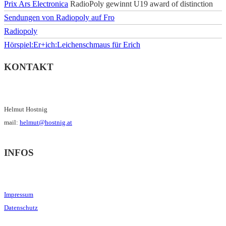
Prix Ars Electronica
RadioPoly gewinnt U19 award of distinction
Sendungen von Radiopoly auf Fro
Radiopoly
Hörspiel:Er+ich:Leichenschmaus für Erich
KONTAKT
Helmut Hostnig
mail:
helmut@hostnig.at
INFOS
Impressum
Datenschutz